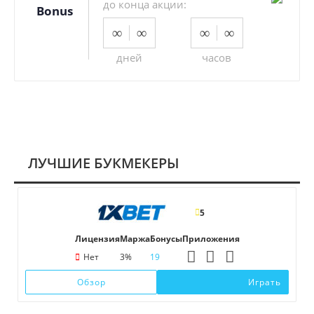
до конца акции:
Bonus
∞
∞
∞
∞
дней
часов
ЛУЧШИЕ БУКМЕКЕРЫ
5
Лицензия
Маржа
Бонусы
Приложения
Нет
3%
19
Обзор
Играть