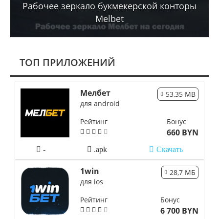
Рабочее зеркало букмекерской конторы
Melbet
TОП ПРИЛОЖЕНИЙ
Мелбет
53,35 MB
для android
Рейтинг
Бонус
660 BYN
-
.apk
Скачать
1win
28,7 МБ
для ios
Рейтинг
Бонус
6 700 BYN