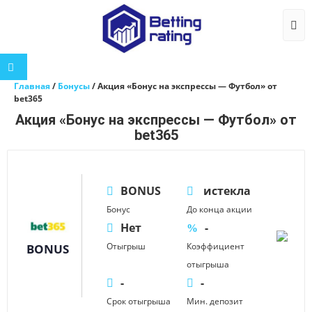
Togg
Главная
/
Бонусы
/
Акция «Бонус на экспрессы — Футбол» от
bet365
Акция «Бонус на экспрессы — Футбол» от
bet365
BONUS
истекла
Бонус
До конца акции
Нет
-
Отыгрыш
Коэффициент
BONUS
отыгрыша
-
-
Срок отыгрыша
Мин. депозит