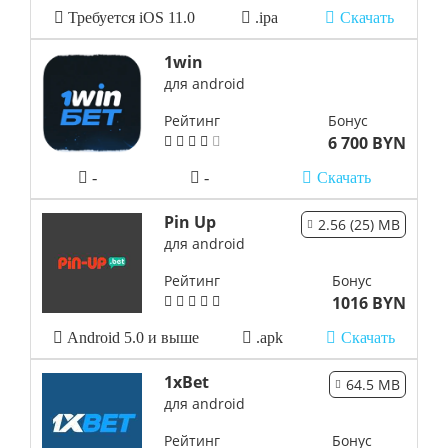
Требуется iOS 11.0
.ipa
Скачать
1win
для android
Рейтинг
Бонус
6 700 BYN
-
-
Скачать
Pin Up
2.56 (25) MB
для android
Рейтинг
Бонус
1016 BYN
Android 5.0 и выше
.apk
Скачать
1xBet
64.5 MB
для android
Рейтинг
Бонус