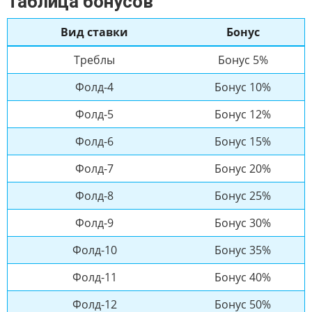
Таблица бонусов
Вид ставки
Бонус
Треблы
Бонус 5%
Фолд-4
Бонус 10%
Фолд-5
Бонус 12%
Фолд-6
Бонус 15%
Фолд-7
Бонус 20%
Фолд-8
Бонус 25%
Фолд-9
Бонус 30%
Фолд-10
Бонус 35%
Фолд-11
Бонус 40%
Фолд-12
Бонус 50%