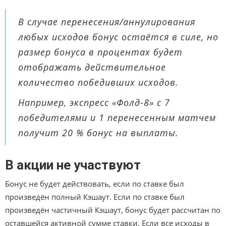
В случае перенесения/аннулирования
любых исходов бонус остаётся в силе, но
размер бонуса в процентах будет
отображать действительное
количество победивших исходов.
Например, экспресс «Фолд-8» с 7
победителями и 1 перенесенным матчем
получит 20 % бонус на выплаты.
В акции не участвуют
Бонус не будет действовать, если по ставке был
произведён полный Кэшаут. Если по ставке был
произведён частичный Кэшаут, бонус будет рассчитан по
оставшейся активной сумме ставки. Если все исходы в