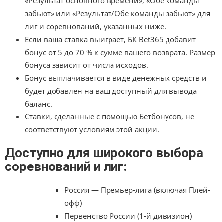
«Результат основного времени», «Обе команды
забьют» или «Результат/Обе команды забьют» для
лиг и соревнований, указанных ниже.
Если ваша ставка выиграет, БК Bet365 добавит
бонус от 5 до 70 % к сумме вашего возврата. Размер
бонуса зависит от числа исходов.
Бонус выплачивается в виде денежных средств и
будет добавлен на ваш доступный для вывода
баланс.
Ставки, сделанные с помощью Бетбонусов, не
соответствуют условиям этой акции.
Доступно для широкого выбора
соревнований и лиг:
Россия — Премьер-лига (включая Плей-
офф)
Первенство России (1-й дивизион)