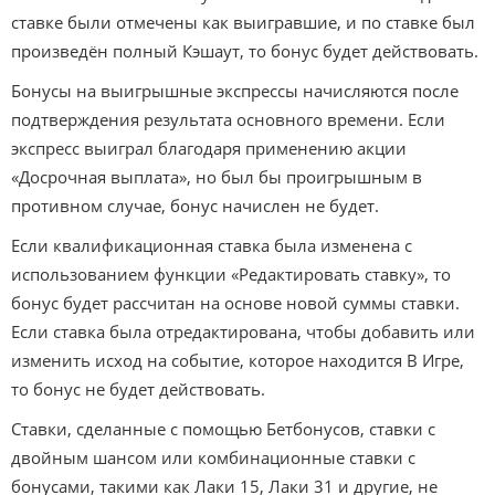
ставке были отмечены как выигравшие, и по ставке был
произведён полный Кэшаут, то бонус будет действовать.
Бонусы на выигрышные экспрессы начисляются после
подтверждения результата основного времени. Если
экспресс выиграл благодаря применению акции
«Досрочная выплата», но был бы проигрышным в
противном случае, бонус начислен не будет.
Если квалификационная ставка была изменена с
использованием функции «Редактировать ставку», то
бонус будет рассчитан на основе новой суммы ставки.
Если ставка была отредактирована, чтобы добавить или
изменить исход на событие, которое находится В Игре,
то бонус не будет действовать.
Ставки, сделанные с помощью Бетбонусов, ставки с
двойным шансом или комбинационные ставки с
бонусами, такими как Лаки 15, Лаки 31 и другие, не