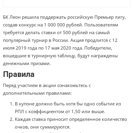
БК Леон решила поддержать российскую Премьер лигу,
создав конкурс на 1 000 000 рублей. Пользователям
требуется делать ставки от 500 рублей на самый
популярный турнир в России. Акция продлится с 12
июля 2019 года по 17 мая 2020 года. Победители,
вошедшие в турнирную таблицу, будут награждены
денежными призами.
Правила
Перед участием в акции ознакомьтесь с
дополнительными правилами:
В купоне должно быть хотя бы одно событие из
РПЛ с коэффициентом от 1,50 или выше.
Каждая ставка приносит определенное количество
очков, они суммируются.