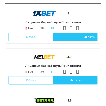
5
Лицензия
Маржа
Бонусы
Приложения
Нет
3%
19
Обзор
Играть
4.9
Лицензия
Маржа
Бонусы
Приложения
Нет
3%
11
Обзор
Играть
4.9