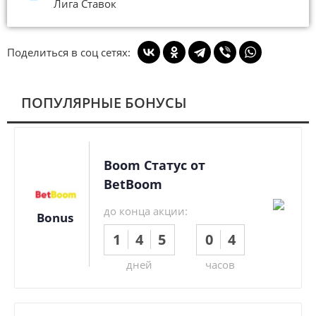
Лига Ставок
Поделиться в соц сетях:
ПОПУЛЯРНЫЕ БОНУСЫ
Boom Статус от
BetBoom
до конца акции:
Bonus
1
4
5
0
4
дней
часов