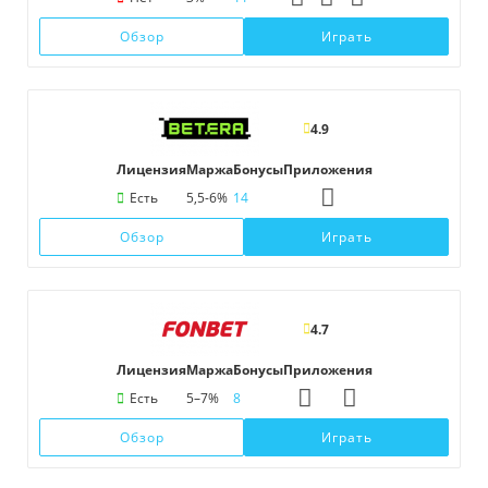
Обзор
Играть
4.9
Лицензия
Маржа
Бонусы
Приложения
Есть
5,5-6%
14
Обзор
Играть
4.7
Лицензия
Маржа
Бонусы
Приложения
Есть
5–7%
8
Обзор
Играть