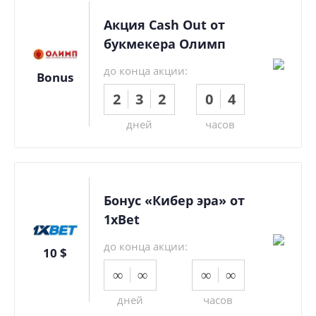
Акция Cash Out от
букмекера Олимп
до конца акции:
Bonus
2
3
2
0
4
дней
часов
Бонус «Кибер эра» от
1xBet
до конца акции:
10 $
∞
∞
∞
∞
дней
часов