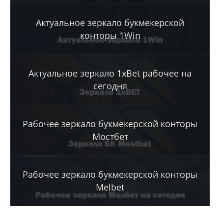
Актуальное зеркало букмекерской
конторы 1Win
Актуальное зеркало 1xBet рабочее на
сегодня
Рабочее зеркало букмекерской конторы
Мостбет
Рабочее зеркало букмекерской конторы
Melbet