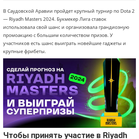
В Саудовской Аравии пройдет крупный турнир по Dota 2
— Riyadh Masters 2024. Букмекер Лига ставок
использовала свой шанс и организовала грандиозную
промоакцию с большим количеством призов. У
участников есть шанс выиграть новейшие гаджеты и
крупные фрибеты.
Чтобы принять участие в Riyadh