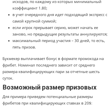
исходов, по каждому из которых минимальный
коэффициент 1.80;
в учет очередного дня идет подходящий экспресс с
самой крупной суммой;
если игрок прерывает серию, может начать ее
заново, но предыдущие результаты аннулируются;
максимальный период участия – 30 дней, то есть,
пять призов.
Букмекер выплачивает бонус в формате промокода на
фрибет. Номинал последнего зависит от среднего
размера квалифицирующих пари за отчетные шесть
суток.
Возможный размер призовых
Для примера приведем потенциальные размеры
фрибетов при квалифицирующих ставках в 20$: