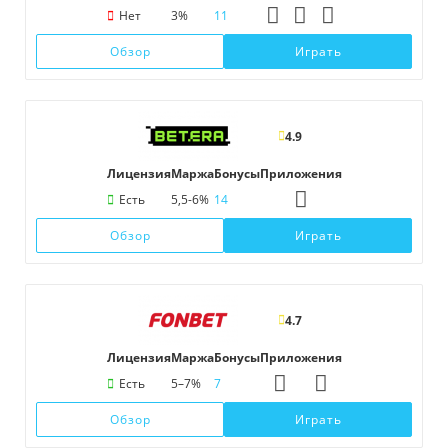
Нет
3%
11
Обзор
Играть
4.9
Лицензия
Маржа
Бонусы
Приложения
Есть
5,5-6%
14
Обзор
Играть
4.7
Лицензия
Маржа
Бонусы
Приложения
Есть
5–7%
7
Обзор
Играть