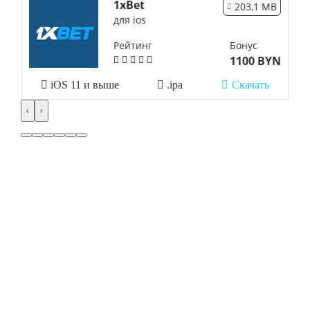
1xBet
203,1 MB
для ios
Рейтинг
Бонус
1100 BYN
iOS 11 и выше
.ipa
Скачать
‹
›