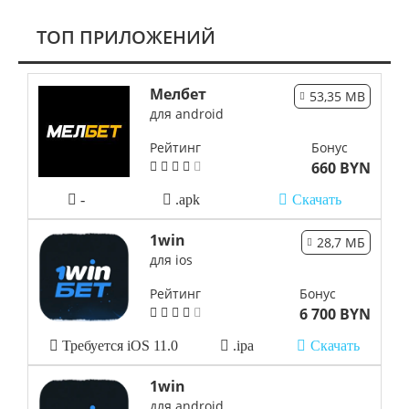
TОП ПРИЛОЖЕНИЙ
Мелбет
53,35 MB
для android
Рейтинг
Бонус
660 BYN
-
.apk
Скачать
1win
28,7 МБ
для ios
Рейтинг
Бонус
6 700 BYN
Требуется iOS 11.0
.ipa
Скачать
1win
для android