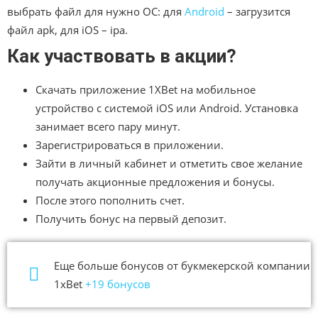
выбрать файл для нужно ОС: для
Android
– загрузится
файл apk, для iOS – ipa.
Как участвовать в акции?
Скачать приложение 1XBet на мобильное
устройство с системой iOS или Android. Установка
занимает всего пару минут.
Зарегистрироваться в приложении.
Зайти в личный кабинет и отметить свое желание
получать акционные предложения и бонусы.
После этого пополнить счет.
Получить бонус на первый депозит.
Еще больше бонусов от букмекерской компании
1xBet
+19 бонусов