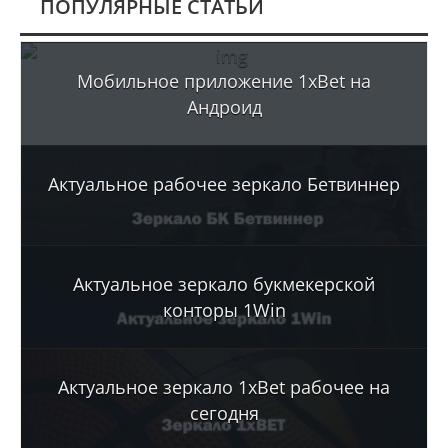
ПОПУЛЯРНЫЕ СТАТЬИ
Мобильное приложение 1xBet на
Андроид
Актуальное рабочее зеркало Бетвиннер
Актуальное зеркало букмекерской
конторы 1Win
Актуальное зеркало 1xBet рабочее на
сегодня