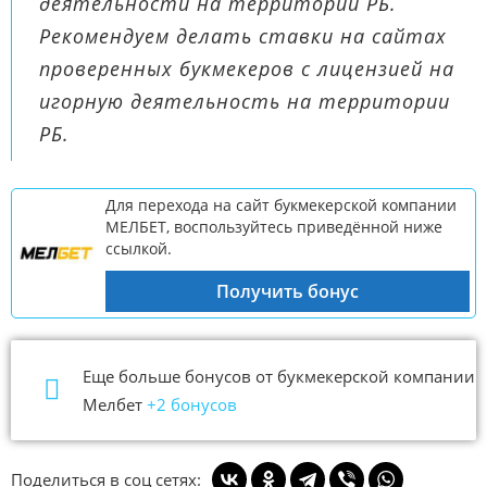
деятельности на территории РБ.
Рекомендуем делать ставки на сайтах
проверенных букмекеров с лицензией на
игорную деятельность на территории
РБ.
Для перехода на сайт букмекерской компании
МЕЛБЕТ, воспользуйтесь приведённой ниже
ссылкой.
Получить бонус
Еще больше бонусов от букмекерской компании
Мелбет
+2 бонусов
Поделиться в соц сетях: