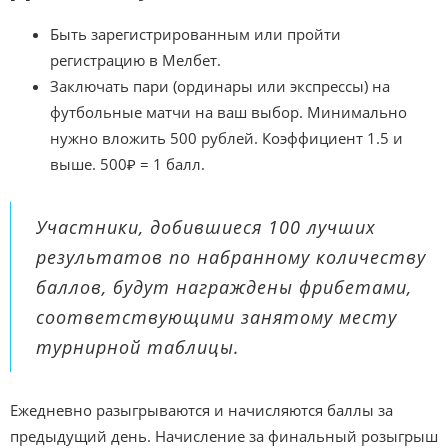
Быть зарегистрированным или пройти
регистрацию в Мелбет.
Заключать пари (ординары или экспрессы) на
футбольные матчи на ваш выбор. Минимально
нужно вложить 500 рублей. Коэффициент 1.5 и
выше. 500₽ = 1 балл.
Участники, добившиеся 100 лучших
результатов по набранному количеству
баллов, будут награждены фрибетами,
соответствующими занятому месту
турнирной таблицы.
Ежедневно разыгрываются и начисляются баллы за
предыдущий день. Начисление за финальный розыгрыш