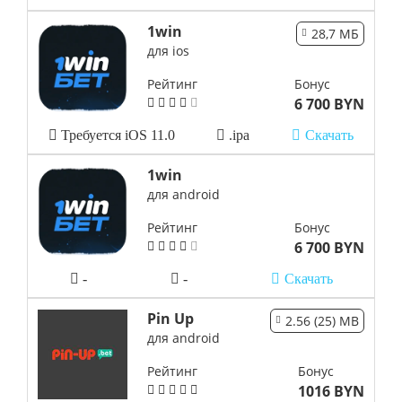
1win
28,7 МБ
для ios
Рейтинг
Бонус
6 700 BYN
Требуется iOS 11.0
.ipa
Скачать
1win
для android
Рейтинг
Бонус
6 700 BYN
-
-
Скачать
Pin Up
2.56 (25) MB
для android
Рейтинг
Бонус
1016 BYN