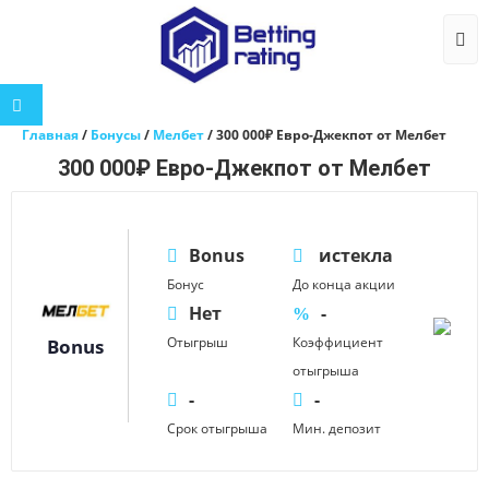
Togg
Главная
/
Бонусы
/
Мелбет
/
300 000₽ Евро-Джекпот от Мелбет
300 000₽ Евро-Джекпот от Мелбет
Bonus
истекла
Бонус
До конца акции
Нет
-
Отыгрыш
Коэффициент
Bonus
отыгрыша
-
-
Срок отыгрыша
Мин. депозит