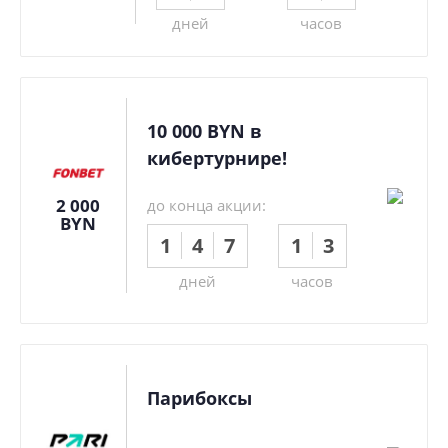
дней
часов
10 000 BYN в
кибертурнире!
2 000
до конца акции:
BYN
1
4
7
1
3
дней
часов
Парибоксы