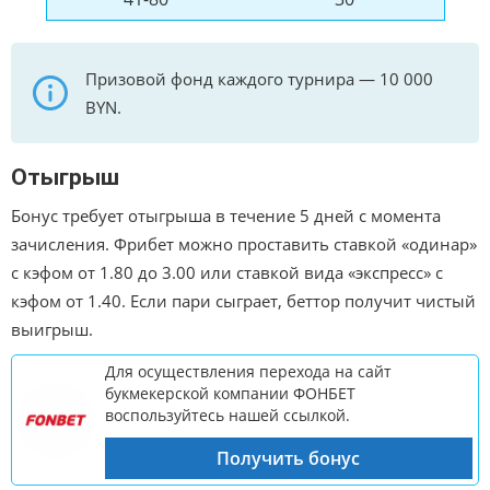
Призовой фонд каждого турнира — 10 000
BYN.
Отыгрыш
Бонус требует отыгрыша в течение 5 дней с момента
зачисления. Фрибет можно проставить ставкой «одинар»
с кэфом от 1.80 до 3.00 или ставкой вида «экспресс» с
кэфом от 1.40. Если пари сыграет, беттор получит чистый
выигрыш.
Для осуществления перехода на сайт
букмекерской компании ФОНБЕТ
воспользуйтесь нашей ссылкой.
Получить бонус