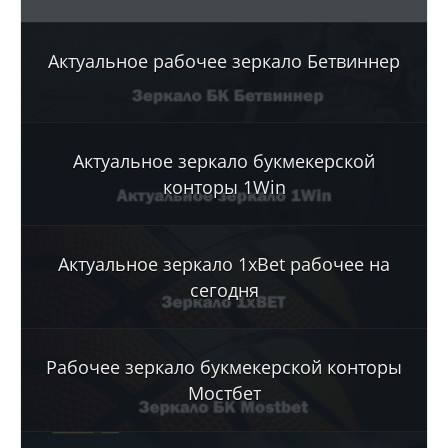
Актуальное рабочее зеркало Бетвиннер
Актуальное зеркало букмекерской
конторы 1Win
Актуальное зеркало 1xBet рабочее на
сегодня
Рабочее зеркало букмекерской конторы
Мостбет