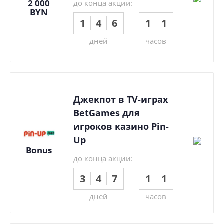
2 000
до конца акции:
BYN
1
4
6
1
1
дней
часов
Джекпот в TV-играх
BetGames для
игроков казино Pin-
Up
Bonus
до конца акции:
3
4
7
1
1
дней
часов