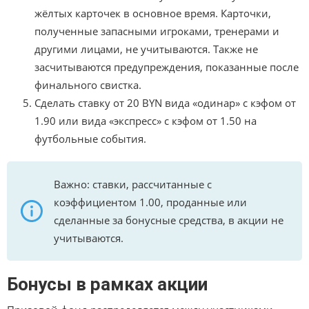
жёлтых карточек в основное время. Карточки,
полученные запасными игроками, тренерами и
другими лицами, не учитываются. Также не
засчитываются предупреждения, показанные после
финального свистка.
Сделать ставку от 20 BYN вида «одинар» с кэфом от
1.90 или вида «экспресс» с кэфом от 1.50 на
футбольные события.
Важно: ставки, рассчитанные с
коэффициентом 1.00, проданные или
сделанные за бонусные средства, в акции не
учитываются.
Бонусы в рамках акции