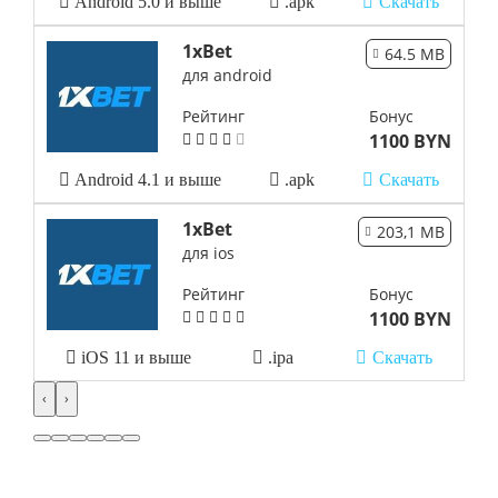
Android 5.0 и выше
.apk
Скачать
1xBet
64.5 MB
для android
Рейтинг
Бонус
1100 BYN
Android 4.1 и выше
.apk
Скачать
1xBet
203,1 MB
для ios
Рейтинг
Бонус
1100 BYN
iOS 11 и выше
.ipa
Скачать
‹
›