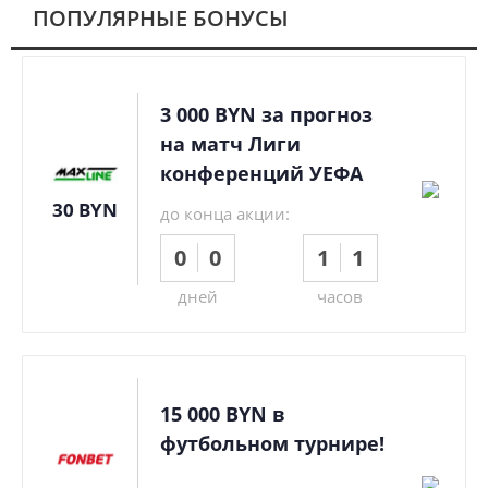
ПОПУЛЯРНЫЕ БОНУСЫ
3 000 BYN за прогноз
на матч Лиги
конференций УЕФА
30 BYN
до конца акции:
0
0
1
1
дней
часов
15 000 BYN в
футбольном турнире!