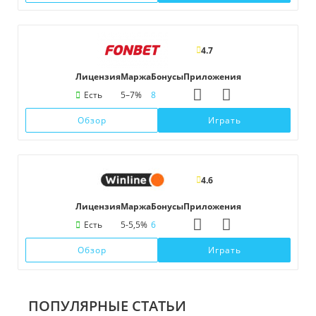
4.7
Лицензия
Маржа
Бонусы
Приложения
Есть
5–7%
8
Обзор
Играть
4.6
Лицензия
Маржа
Бонусы
Приложения
Есть
5-5,5%
6
Обзор
Играть
ПОПУЛЯРНЫЕ СТАТЬИ