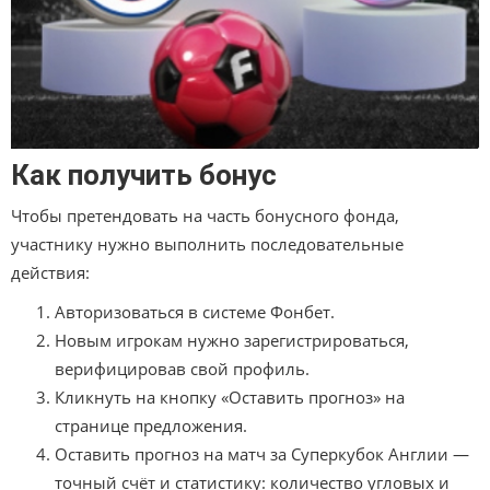
Как получить бонус
Чтобы претендовать на часть бонусного фонда,
участнику нужно выполнить последовательные
действия:
Авторизоваться в системе Фонбет.
Новым игрокам нужно зарегистрироваться,
верифицировав свой профиль.
Кликнуть на кнопку «Оставить прогноз» на
странице предложения.
Оставить прогноз на матч за Суперкубок Англии —
точный счёт и статистику: количество угловых и