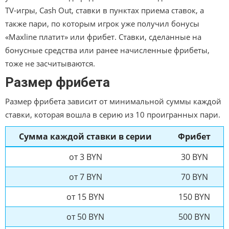
TV-игры, Cash Out, ставки в пунктах приема ставок, а
также пари, по которым игрок уже получил бонусы
«Maxline платит» или фрибет. Ставки, сделанные на
бонусные средства или ранее начисленные фрибеты,
тоже не засчитываются.
Размер фрибета
Размер фрибета зависит от минимальной суммы каждой
ставки, которая вошла в серию из 10 проигранных пари.
Сумма каждой ставки в серии
Фрибет
от 3 BYN
30 BYN
от 7 BYN
70 BYN
от 15 BYN
150 BYN
от 50 BYN
500 BYN