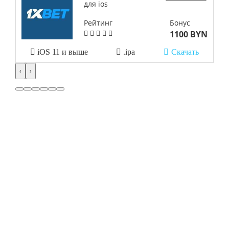
для ios
Рейтинг
Бонус
1100 BYN
iOS 11 и выше
.ipa
Скачать
‹
›