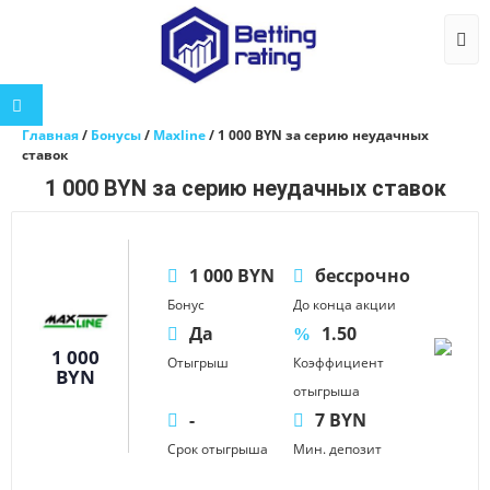
Togg
Главная
/
Бонусы
/
Maxline
/
1 000 BYN за серию неудачных
ставок
1 000 BYN за серию неудачных ставок
1 000 BYN
бессрочно
Бонус
До конца акции
Да
1.50
1 000
Отыгрыш
Коэффициент
BYN
отыгрыша
-
7 BYN
Срок отыгрыша
Мин. депозит