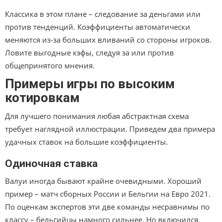
Классика в этом плане – следование за деньгами или
против тенденций. Коэффициенты автоматически
меняются из-за больших вливаний со стороны игроков.
Ловите выгодные кэфы, следуя за или против
общепринятого мнения.
Примеры игры по высоким
котировкам
Для лучшего понимания любая абстрактная схема
требует наглядной иллюстрации. Приведем два примера
удачных ставок на большие коэффициенты.
Одиночная ставка
Валуи иногда бывают крайне очевидными. Хороший
пример – матч сборных России и Бельгии на Евро 2021.
По оценкам экспертов эти две команды несравнимы по
классу – бельгийцы намного сильнее. Но включился