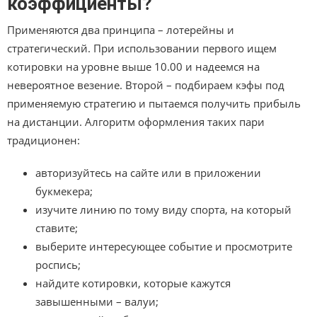
коэффициенты?
Применяются два принципа – лотерейны и
стратегический. При использовании первого ищем
котировки на уровне выше 10.00 и надеемся на
невероятное везение. Второй – подбираем кэфы под
применяемую стратегию и пытаемся получить прибыль
на дистанции. Алгоритм оформления таких пари
традиционен:
авторизуйтесь на сайте или в приложении
букмекера;
изучите линию по тому виду спорта, на который
ставите;
выберите интересующее событие и просмотрите
роспись;
найдите котировки, которые кажутся
завышенными – валуи;