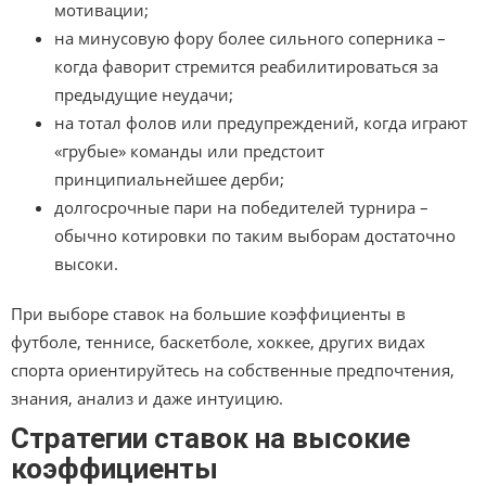
мотивации;
на минусовую фору более сильного соперника –
когда фаворит стремится реабилитироваться за
предыдущие неудачи;
на тотал фолов или предупреждений, когда играют
«грубые» команды или предстоит
принципиальнейшее дерби;
долгосрочные пари на победителей турнира –
обычно котировки по таким выборам достаточно
высоки.
При выборе ставок на большие коэффициенты в
футболе, теннисе, баскетболе, хоккее, других видах
спорта ориентируйтесь на собственные предпочтения,
знания, анализ и даже интуицию.
Стратегии ставок на высокие
коэффициенты