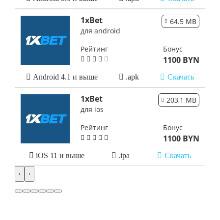
1xBet
64.5 MB
для android
Рейтинг
Бонус
1100 BYN
Android 4.1 и выше
.apk
Скачать
1xBet
203,1 MB
для ios
Рейтинг
Бонус
1100 BYN
iOS 11 и выше
.ipa
Скачать
‹
›