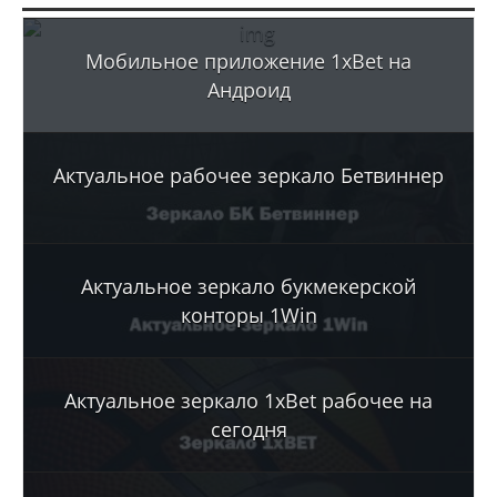
Мобильное приложение 1xBet на
Андроид
Актуальное рабочее зеркало Бетвиннер
Актуальное зеркало букмекерской
конторы 1Win
Актуальное зеркало 1xBet рабочее на
сегодня