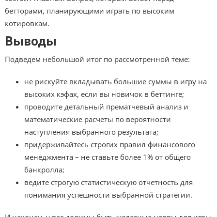
бетторами, планирующими играть по высоким
котировкам.
Выводы
Подведем небольшой итог по рассмотренной теме:
не рискуйте вкладывать большие суммы в игру на
высоких кэфах, если вы новичок в беттинге;
проводите детальный прематчевый анализ и
математические расчеты по вероятности
наступления выбранного результата;
придерживайтесь строгих правил финансового
менеджмента – не ставьте более 1% от общего
банкролла;
ведите строгую статистическую отчетность для
понимания успешности выбранной стратегии.