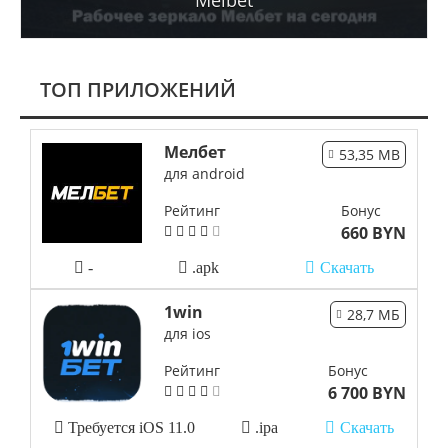
Melbet
TОП ПРИЛОЖЕНИЙ
Мелбет
53,35 MB
для android
Рейтинг
Бонус
660 BYN
-
.apk
Скачать
1win
28,7 МБ
для ios
Рейтинг
Бонус
6 700 BYN
Требуется iOS 11.0
.ipa
Скачать