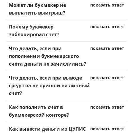
Может ли букмекер не
показать ответ
выплатить выигрыш?
Почему букмекер
показать ответ
заблокировал счет?
Что делать, если при
показать ответ
пополнении букмекерского
счета деньги не зачислились?
Что делать, если при выводе
показать ответ
средства не пришли на личный
счет?
Как пополнить счет в
показать ответ
букмекерской конторе?
Как вывести деньги из ЦУПИС
показать ответ