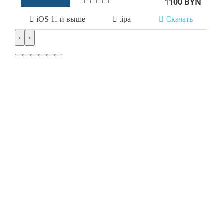
1100 BYN
iOS 11 и выше
.ipa
Скачать
‹
›