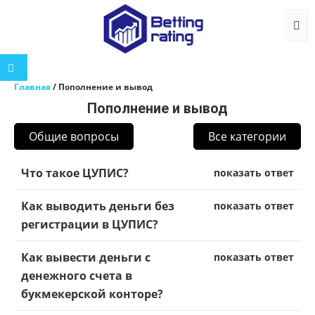
Togg
Главная
/
Пополнение и вывод
Пополнение и вывод
Общие вопросы
Все категории
Пополнение и вывод
Что такое ЦУПИС?
показать ответ
Ставки и коэффициенты
Как выводить деньги без
показать ответ
регистрации в ЦУПИС?
Как вывести деньги с
показать ответ
денежного счета в
букмекерской конторе?