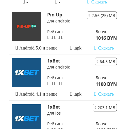
-
-
Скачать
Pin Up
2.56 (25) MB
для android
Рейтинг
Бонус
1016 BYN
Android 5.0 и выше
.apk
Скачать
1xBet
64.5 MB
для android
Рейтинг
Бонус
1100 BYN
Android 4.1 и выше
.apk
Скачать
1xBet
203,1 MB
для ios
Рейтинг
Бонус