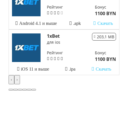
Рейтинг
Бонус
1100 BYN
Android 4.1 и выше
.apk
Скачать
1xBet
203,1 MB
для ios
Рейтинг
Бонус
1100 BYN
iOS 11 и выше
.ipa
Скачать
‹
›