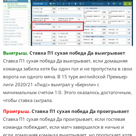
Выигрыш.
Ставка П1 сухая победа Да выигрывает
Ставка П1 сухая победа Да выигрывает, если домашняя
команда забила хотя бы один гол и не пропустила в свои
ворота ни одного мяча. В 15 туре английской Премьер-
лиги 2020/21 «Лидс» выиграл у «Бернли» с
минимальным счетом 1:0. Этого оказалось достаточным,
чтобы ставка сыграла.
Проигрыш.
Ставка П1 сухая победа Да проигрывает
Ставка П1 сухая победа Да проигрывает, если гостевая
команда побеждает, если матч завершился в ничью и
если домашняя команда выигрывает, но пропускает хотя