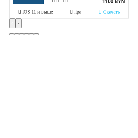
1100 BYN
iOS 11 и выше
.ipa
Скачать
‹
›