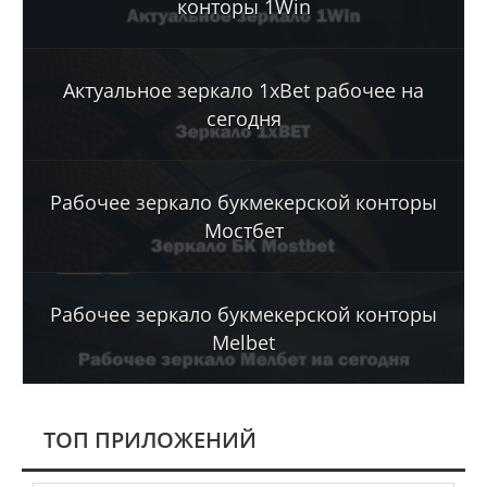
конторы 1Win
Актуальное зеркало 1xBet рабочее на
сегодня
Рабочее зеркало букмекерской конторы
Мостбет
Рабочее зеркало букмекерской конторы
Melbet
TОП ПРИЛОЖЕНИЙ