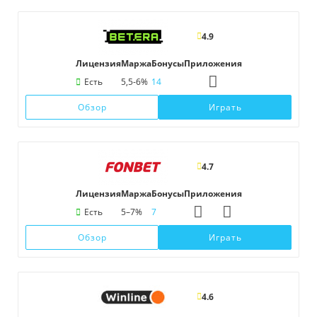
4.9
Лицензия
Маржа
Бонусы
Приложения
Есть
5,5-6%
14
Обзор
Играть
4.7
Лицензия
Маржа
Бонусы
Приложения
Есть
5–7%
7
Обзор
Играть
4.6