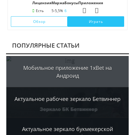
Лицензия
Маржа
Бонусы
Приложения
Есть
5-5,5%
6
Обзор
Играть
ПОПУЛЯРНЫЕ СТАТЬИ
Мобильное приложение 1xBet на
Андроид
Актуальное рабочее зеркало Бетвиннер
Актуальное зеркало букмекерской