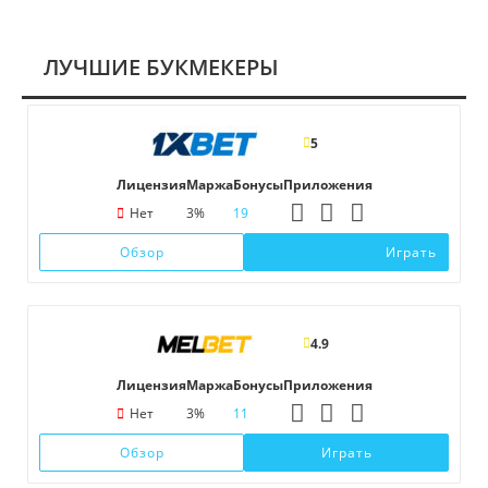
ЛУЧШИЕ БУКМЕКЕРЫ
5
Лицензия
Маржа
Бонусы
Приложения
Нет
3%
19
Обзор
Играть
4.9
Лицензия
Маржа
Бонусы
Приложения
Нет
3%
11
Обзор
Играть