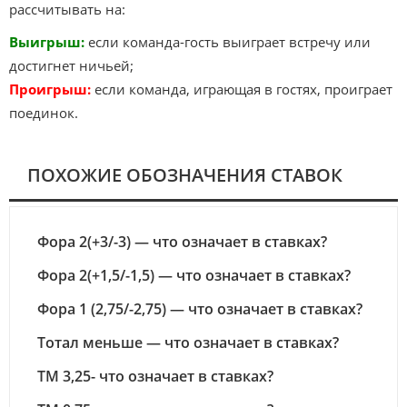
рассчитывать на:
Выигрыш:
если команда-гость выиграет встречу или
достигнет ничьей;
Проигрыш:
если команда, играющая в гостях, проиграет
поединок.
ПОХОЖИЕ ОБОЗНАЧЕНИЯ СТАВОК
Фора 2(+3/-3) — что означает в ставках?
Фора 2(+1,5/-1,5) — что означает в ставках?
Фора 1 (2,75/-2,75) — что означает в ставках?
Тотал меньше — что означает в ставках?
ТМ 3,25- что означает в ставках?