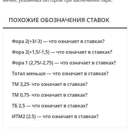
мячей, указанных беттором при заключении пари.
ПОХОЖИЕ ОБОЗНАЧЕНИЯ СТАВОК
Фора 2(+3/-3) — что означает в ставках?
Фора 2(+1,5/-1,5) — что означает в ставках?
Фора 1 (2,75/-2,75) — что означает в ставках?
Тотал меньше — что означает в ставках?
ТМ 3,25- что означает в ставках?
ТМ 0,75- что означает в ставках?
ТБ 2,5 — что означает в ставках?
ИТМ2 (2.5) — что означает в ставках?