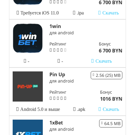
6 700 BYN
Требуется iOS 11.0
.ipa
Скачать
1win
для android
Рейтинг
Бонус
6 700 BYN
-
-
Скачать
Pin Up
2.56 (25) MB
для android
Рейтинг
Бонус
1016 BYN
Android 5.0 и выше
.apk
Скачать
1xBet
64.5 MB
для android