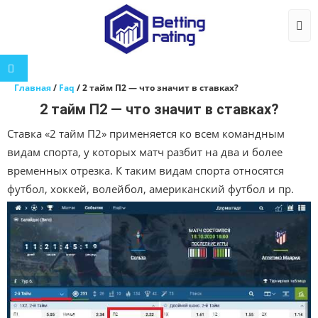
Togg
Главная
/
Faq
/
2 тайм П2 — что значит в ставках?
2 тайм П2 — что значит в ставках?
Ставка «2 тайм П2» применяется ко всем командным
видам спорта, у которых матч разбит на два и более
временных отрезка. К таким видам спорта относятся
футбол, хоккей, волейбол, американский футбол и пр.