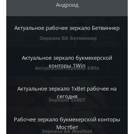
Андроид
Актуальное рабочее зеркало Бетвиннер
Актуальное зеркало букмекерской
конторы 1Win
Актуальное зеркало 1xBet рабочее на
сегодня
Рабочее зеркало букмекерской конторы
Мостбет