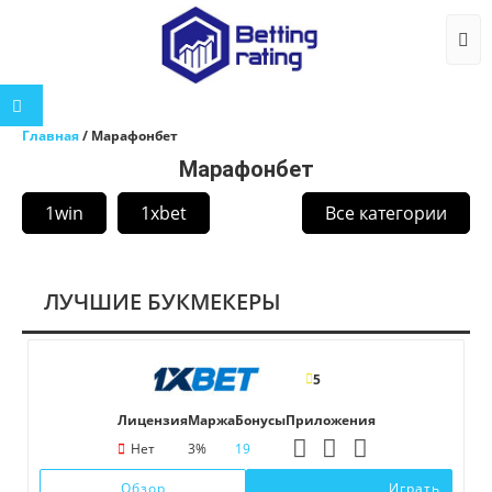
Togg
Главная
/
Марафонбет
Марафонбет
1win
1xbet
Все категории
1xbit
Betwinner
ЛУЧШИЕ БУКМЕКЕРЫ
Melbet
Mostbet
Pin-Up.Bet
5
Лицензия
Маржа
Бонусы
Приложения
Винлайн с лицензией РФ
Нет
3%
19
Обзор
Играть