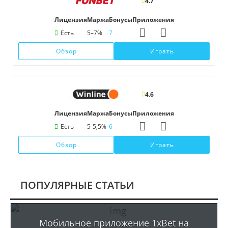
4.7
Лицензия
Маржа
Бонусы
Приложения
Есть
5–7%
7
Обзор
Играть
4.6
Лицензия
Маржа
Бонусы
Приложения
Есть
5-5,5%
6
Обзор
Играть
ПОПУЛЯРНЫЕ СТАТЬИ
Мобильное приложение 1xBet на