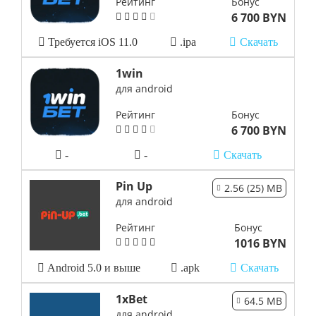
Рейтинг
Бонус
6 700 BYN
Требуется iOS 11.0
.ipa
Скачать
1win
для android
Рейтинг
Бонус
6 700 BYN
-
-
Скачать
Pin Up
2.56 (25) MB
для android
Рейтинг
Бонус
1016 BYN
Android 5.0 и выше
.apk
Скачать
1xBet
64.5 MB
для android