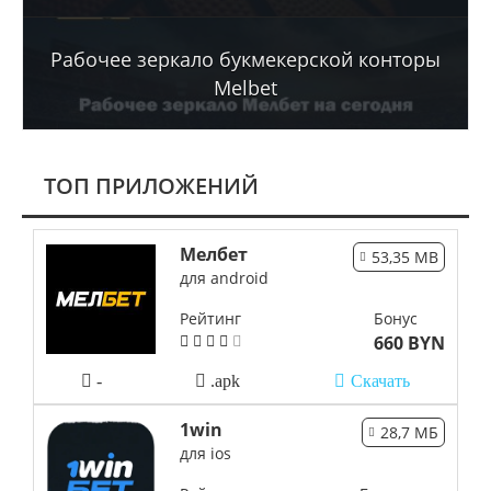
Рабочее зеркало букмекерской конторы
Melbet
TОП ПРИЛОЖЕНИЙ
Мелбет
53,35 MB
для android
Рейтинг
Бонус
660 BYN
-
.apk
Скачать
1win
28,7 МБ
для ios