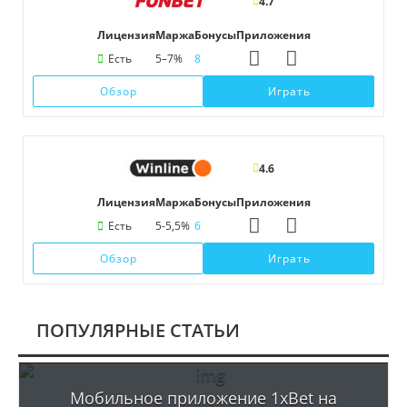
4.7
Лицензия
Маржа
Бонусы
Приложения
Есть
5–7%
8
Обзор
Играть
4.6
Лицензия
Маржа
Бонусы
Приложения
Есть
5-5,5%
6
Обзор
Играть
ПОПУЛЯРНЫЕ СТАТЬИ
Мобильное приложение 1xBet на