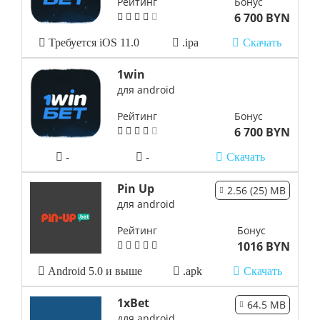
Рейтинг
Бонус
6 700 BYN
Требуется iOS 11.0
.ipa
Скачать
1win
для android
Рейтинг
Бонус
6 700 BYN
-
-
Скачать
Pin Up
2.56 (25) MB
для android
Рейтинг
Бонус
1016 BYN
Android 5.0 и выше
.apk
Скачать
1xBet
64.5 MB
для android