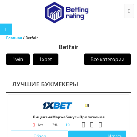
Togg
Главная
/
Betfair
Betfair
1win
1xbet
Все категории
1xbit
Betwinner
ЛУЧШИЕ БУКМЕКЕРЫ
Melbet
Mostbet
Pin-Up.Bet
5
Лицензия
Маржа
Бонусы
Приложения
Винлайн с лицензией РФ
Нет
3%
19
Обзор
Играть