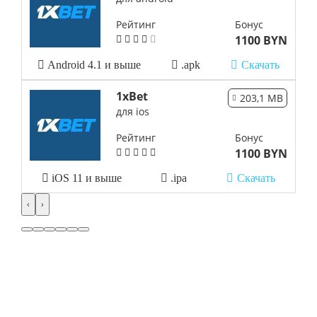
Рейтинг
Бонус
1100 BYN
Android 4.1 и выше
.apk
Скачать
1xBet
203,1 MB
для ios
Рейтинг
Бонус
1100 BYN
iOS 11 и выше
.ipa
Скачать
‹
›