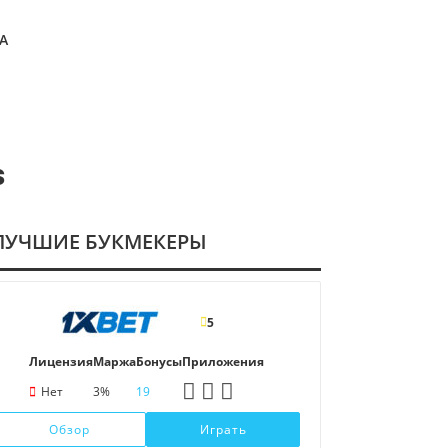
А
s
ЛУЧШИЕ БУКМЕКЕРЫ
5
Лицензия
Маржа
Бонусы
Приложения
Нет
3%
19
Обзор
Играть