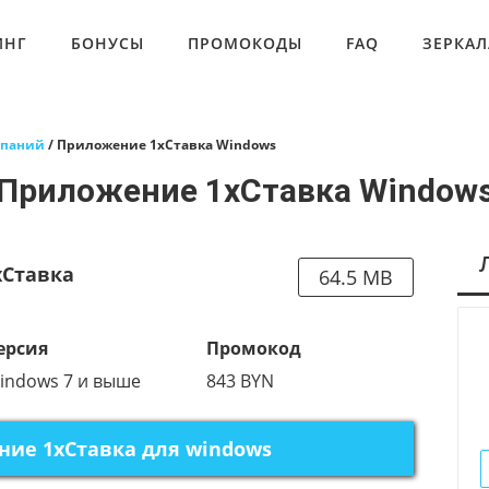
ИНГ
БОНУСЫ
ПРОМОКОДЫ
FAQ
ЗЕРКАЛ
мпаний
/
Приложение 1xСтавка Windows
Приложение 1xСтавка Window
xСтавка
64.5 MB
ерсия
Промокод
indows 7 и выше
843 BYN
ние 1xСтавка для windows