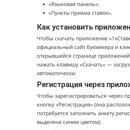
«Языковая панель»;
«Пункты приема ставок».
Как установить приложен
Чтобы скачать приложение «1xСтавк
официальный сайт букмекера и кли
открывшейся странице приложений 
нажать клавишу «Скачать» — загру
автоматически.
Регистрация через прил
Чтобы зарегистрироваться через пр
кнопку «Регистрация» (она располож
потребуется заполнить анкету регис
выделена синим цветом).