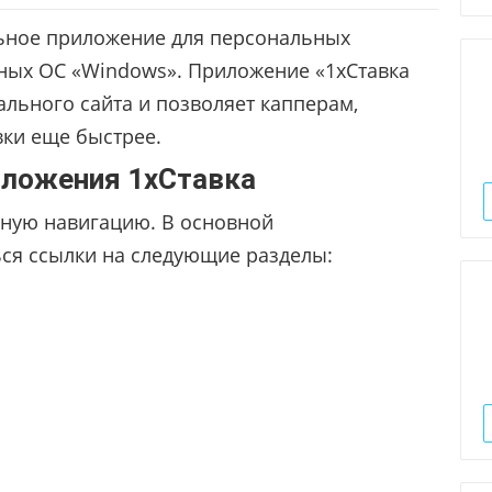
льное приложение для персональных
ных ОС «Windows». Приложение «1xСтавка
льного сайта и позволяет капперам,
вки еще быстрее.
иложения 1xСтавка
ную навигацию. В основной
ся ссылки на следующие разделы: