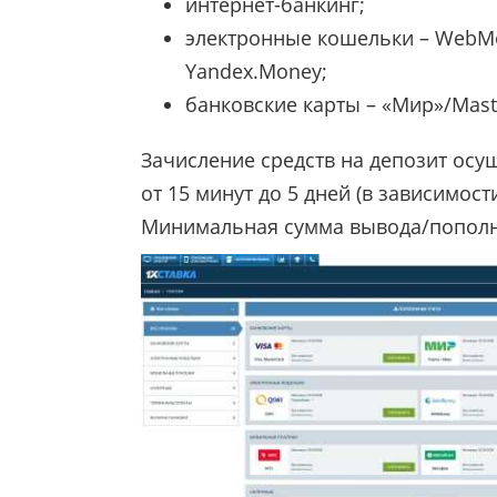
интернет-банкинг;
электронные кошельки – WebMo
Yandex.Money;
банковские карты – «Мир»/Mast
Зачисление средств на депозит осу
от 15 минут до 5 дней (в зависимос
Минимальная сумма вывода/пополн