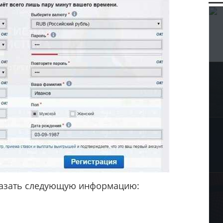
казать следующую информацию: