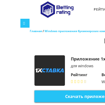
РЕЙТ
Главная
/
Windows приложения букмекерских ко
Приложение 1
для windows
Рейтинг
В
W
Скачать приложе