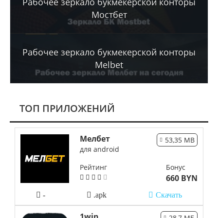
Рабочее зеркало букмекерской конторы
Мостбет
Рабочее зеркало букмекерской конторы
Melbet
TОП ПРИЛОЖЕНИЙ
Мелбет
53,35 MB
для android
Рейтинг
Бонус
660 BYN
-
.apk
Скачать
1win
28,7 МБ