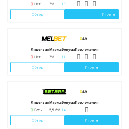
Нет
3%
19
Обзор
Играть
4.9
Лицензия
Маржа
Бонусы
Приложения
Нет
3%
11
Обзор
Играть
4.9
Лицензия
Маржа
Бонусы
Приложения
Есть
5,5-6%
14
Обзор
Играть