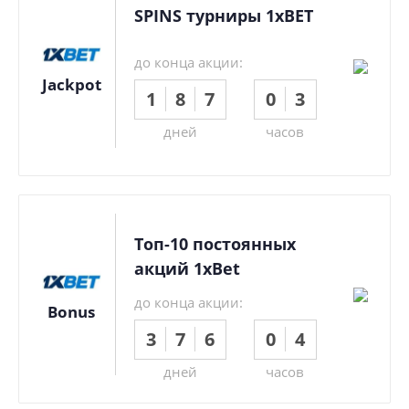
SPINS турниры 1xBET
до конца акции:
Jackpot
1
8
7
0
3
дней
часов
Топ-10 постоянных
акций 1xBet
до конца акции:
Bonus
3
7
6
0
4
дней
часов