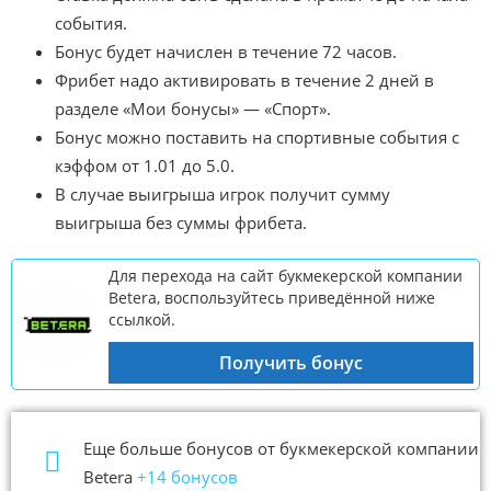
события.
Бонус будет начислен в течение 72 часов.
Фрибет надо активировать в течение 2 дней в
разделе «Мои бонусы» — «Спорт».
Бонус можно поставить на спортивные события с
кэффом от 1.01 до 5.0.
В случае выигрыша игрок получит сумму
выигрыша без суммы фрибета.
Для перехода на сайт букмекерской компании
Betera, воспользуйтесь приведённой ниже
ссылкой.
Получить бонус
Еще больше бонусов от букмекерской компании
Betera
+14 бонусов