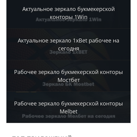
Актуальное зеркало букмекерской
конторы 1Win
Актуальное зеркало 1xBet рабочее на
сегодня
Рабочее зеркало букмекерской конторы
Мостбет
Рабочее зеркало букмекерской конторы
Melbet