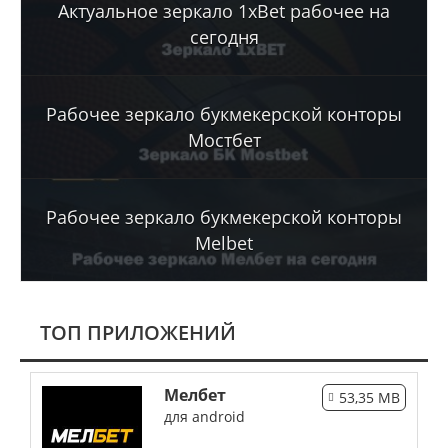
Актуальное зеркало 1xBet рабочее на
сегодня
Рабочее зеркало букмекерской конторы
Мостбет
Рабочее зеркало букмекерской конторы
Melbet
TОП ПРИЛОЖЕНИЙ
Мелбет
53,35 MB
для android