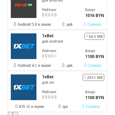
для android
Рейтинг
Бонус
1016 BYN
Android 5.0 и выше
.apk
Скачать
1xBet
64.5 MB
для android
Рейтинг
Бонус
1100 BYN
Android 4.1 и выше
.apk
Скачать
1xBet
203,1 MB
для ios
Рейтинг
Бонус
1100 BYN
iOS 11 и выше
.ipa
Скачать