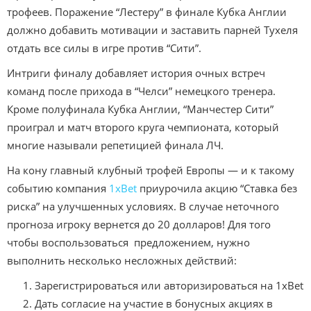
трофеев. Поражение “Лестеру” в финале Кубка Англии
должно добавить мотивации и заставить парней Тухеля
отдать все силы в игре против “Сити”.
Интриги финалу добавляет история очных встреч
команд после прихода в “Челси” немецкого тренера.
Кроме полуфинала Кубка Англии, “Манчестер Сити”
проиграл и матч второго круга чемпионата, который
многие называли репетицией финала ЛЧ.
На кону главный клубный трофей Европы — и к такому
событию компания
1xBet
приурочила акцию “Ставка без
риска” на улучшенных условиях. В случае неточного
прогноза игроку вернется до 20 долларов! Для того
чтобы воспользоваться предложением, нужно
выполнить несколько несложных действий:
Зарегистрироваться или авторизироваться на 1xBet
Дать согласие на участие в бонусных акциях в