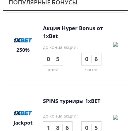
ПОПУЛЯРНЫЕ БОНУСЫ
Акция Hyper Bonus от
1xBet
до конца акции:
250%
0
5
0
6
дней
часов
SPINS турниры 1xBET
до конца акции:
Jackpot
1
8
6
0
5