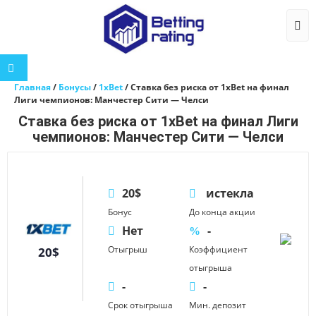
Togg
Главная
/
Бонусы
/
1xBet
/
Ставка без риска от 1xBet на финал
Лиги чемпионов: Манчестер Сити — Челси
Ставка без риска от 1xBet на финал Лиги
чемпионов: Манчестер Сити — Челси
20$
истекла
Бонус
До конца акции
Нет
-
Отыгрыш
Коэффициент
20$
отыгрыша
-
-
Срок отыгрыша
Мин. депозит