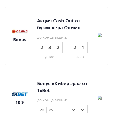
Акция Cash Out от
букмекера Олимп
до конца акции:
Bonus
2
3
2
2
1
дней
часов
Бонус «Кибер эра» от
1xBet
до конца акции:
10 $
∞
∞
∞
∞