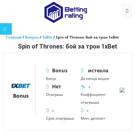
Togg
Главная
/
Бонусы
/
1xBet
/
Spin of Thrones: бой за трон 1xBet
Spin of Thrones: бой за трон 1xBet
Bonus
истекла
Бонус
До конца акции
Нет
-
Отыгрыш
Коэффициент
Bonus
отыгрыша
-
-
Срок отыгрыша
Мин. депозит