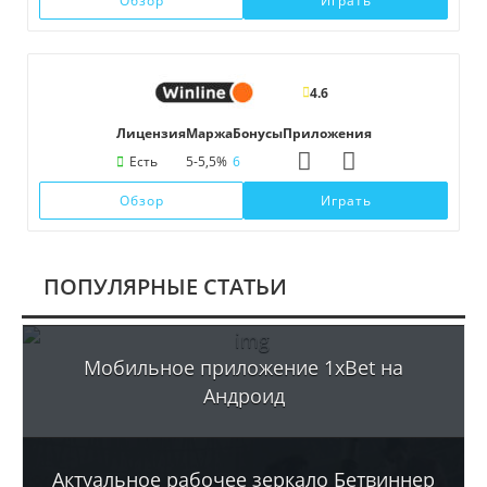
Обзор
Играть
4.6
Лицензия
Маржа
Бонусы
Приложения
Есть
5-5,5%
6
Обзор
Играть
ПОПУЛЯРНЫЕ СТАТЬИ
Мобильное приложение 1xBet на
Андроид
Актуальное рабочее зеркало Бетвиннер