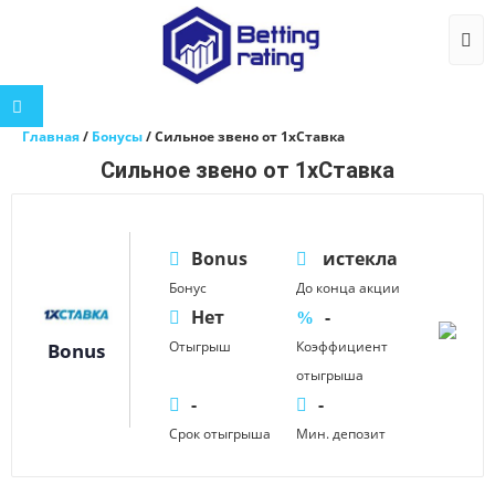
Togg
Главная
/
Бонусы
/
Сильное звено от 1xСтавка
Сильное звено от 1xСтавка
Bonus
истекла
Бонус
До конца акции
Нет
-
Отыгрыш
Коэффициент
Bonus
отыгрыша
-
-
Срок отыгрыша
Мин. депозит