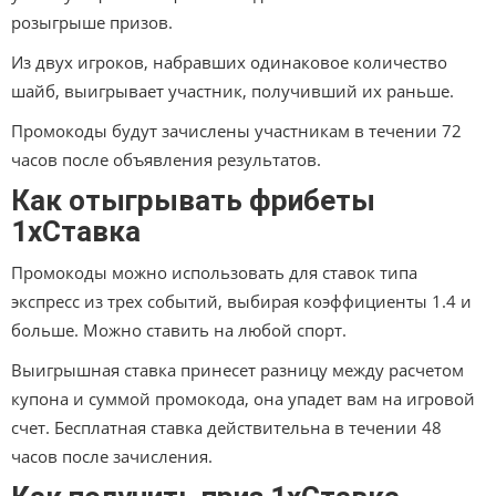
розыгрыше призов.
Из двух игроков, набравших одинаковое количество
шайб, выигрывает участник, получивший их раньше.
Промокоды будут зачислены участникам в течении 72
часов после объявления результатов.
Как отыгрывать фрибеты
1хСтавка
Промокоды можно использовать для ставок типа
экспресс из трех событий, выбирая коэффициенты 1.4 и
больше. Можно ставить на любой спорт.
Выигрышная ставка принесет разницу между расчетом
купона и суммой промокода, она упадет вам на игровой
счет. Бесплатная ставка действительна в течении 48
часов после зачисления.