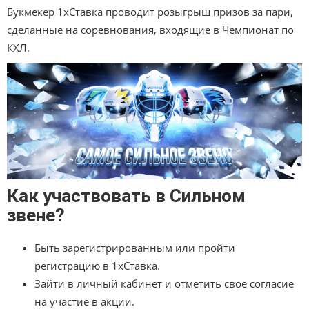
Букмекер 1хСтавка проводит розыгрыш призов за пари,
сделанные на соревнования, входящие в Чемпионат по
КХЛ.
Как участвовать в Сильном
звене?
Быть зарегистрированным или пройти
регистрацию в 1хСтавка.
Зайти в личный кабинет и отметить свое согласие
на участие в акции.