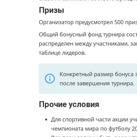
Призы
Организатор предусмотрел 500 приз
Общий бонусный фонд турнира соста
распределен между участниками, з
таблице лидеров.
Конкретный размер бонуса з
после завершения турнира.
Прочие условия
Для спортивной части акции уч
чемпионата мира по футболу 20