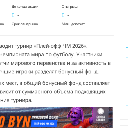
До конца акции
Отыгрыш
-
-
ша
Срок отыгрыша
Мин. депозит
одит турнир «Плей-офф ЧМ 2026»,
емпионата мира по футболу. Участники
атчи мирового первенства и за активность в
лучшие игроки разделят бонусный фонд.
х мест, а общий бонусный фонд составляет
зависит от суммарного объема подходящих
ения турнира.