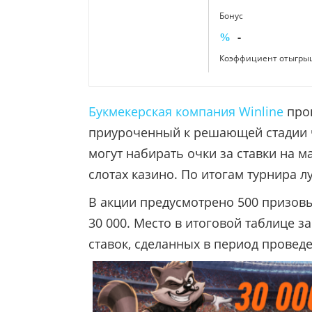
Бонус
-
Коэффициент отыгры
Букмекерская компания Winline
пров
приуроченный к решающей стадии ч
могут набирать очки за ставки на м
слотах казино. По итогам турнира 
В акции предусмотрено 500 призовы
30 000. Место в итоговой таблице 
ставок, сделанных в период провед