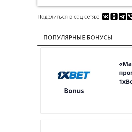
Поделиться в соц сетях:
ПОПУЛЯРНЫЕ БОНУСЫ
«Ма
про
1xB
Bonus