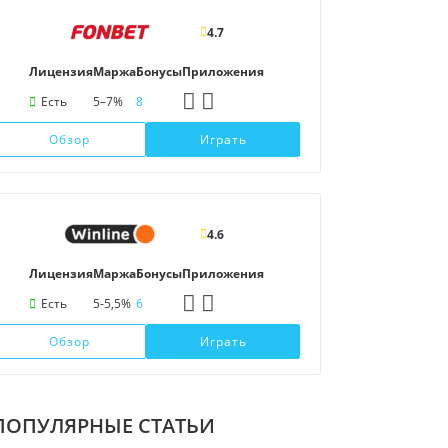
4.7
Лицензия
Маржа
Бонусы
Приложения
Есть
5–7%
8
Обзор
Играть
4.6
Лицензия
Маржа
Бонусы
Приложения
Есть
5-5,5%
6
Обзор
Играть
ПОПУЛЯРНЫЕ СТАТЬИ