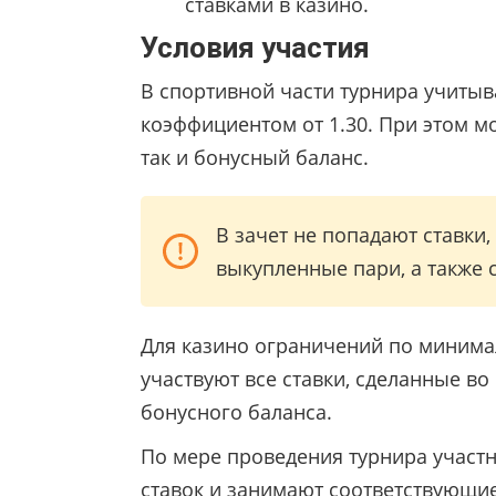
ставками в казино.
Условия участия
В спортивной части турнира учитыв
коэффициентом от 1.30. При этом м
так и бонусный баланс.
В зачет не попадают ставки
выкупленные пари, а также с
Для казино ограничений по минимал
участвуют все ставки, сделанные во 
бонусного баланса.
По мере проведения турнира учас
ставок и занимают соответствующие