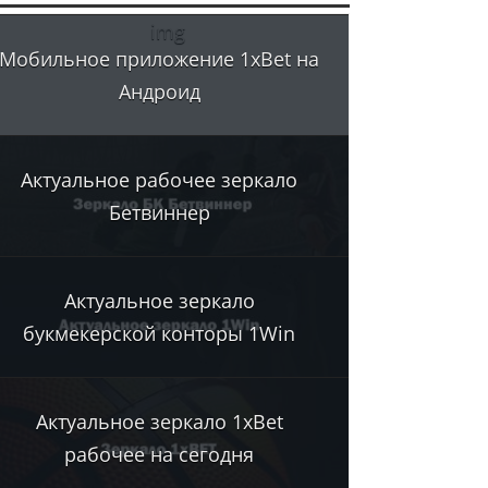
Мобильное приложение 1xBet на
Андроид
Актуальное рабочее зеркало
Бетвиннер
Актуальное зеркало
букмекерской конторы 1Win
Актуальное зеркало 1xBet
рабочее на сегодня