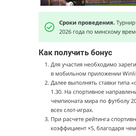
Сроки проведения.
Турнир 
2026 года по минскому врем
Как получить бонус
Для участия необходимо зареги
в мобильном приложении Winli
Далее выполнять ставки типа «
1.30. На спортивное направлен
чемпионата мира по футболу 20
всех слот-играх.
При расчете рейтинга спорти
коэффициент ×5, благодаря че