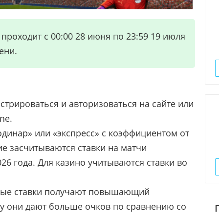
проходит с 00:00 28 июня по 23:59 19 июля
ени.
стрироваться и авторизоваться на сайте или
ne.
одинар» или «экспресс» с коэффициентом от
ие засчитываются ставки на матчи
26 года. Для казино учитываются ставки во
вные ставки получают повышающий
му они дают больше очков по сравнению со