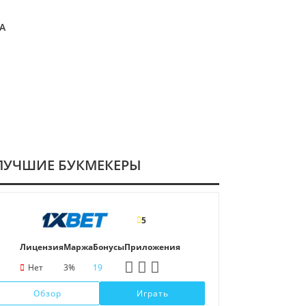
А
ЛУЧШИЕ БУКМЕКЕРЫ
5
Лицензия
Маржа
Бонусы
Приложения
Нет
3%
19
Обзор
Играть