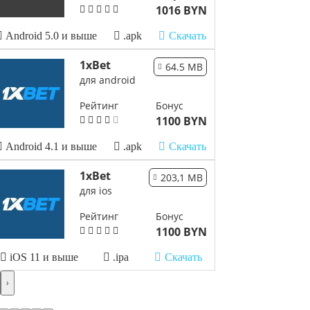
1016 BYN
Android 5.0 и выше
.apk
Скачать
1xBet
64.5 MB
для android
Рейтинг
Бонус
1100 BYN
Android 4.1 и выше
.apk
Скачать
1xBet
203,1 MB
для ios
Рейтинг
Бонус
1100 BYN
iOS 11 и выше
.ipa
Скачать
›