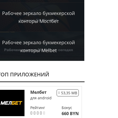
Рабочее зеркало букмекерской
конторы Мостбет
Рабочее зеркало букмекерской
конторы Melbet
TОП ПРИЛОЖЕНИЙ
Мелбет
53,35 MB
для android
Рейтинг
Бонус
660 BYN