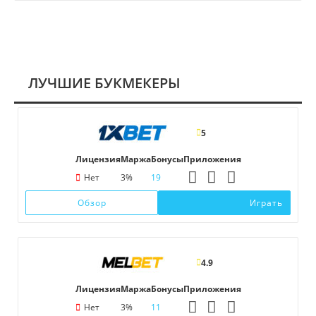
ЛУЧШИЕ БУКМЕКЕРЫ
5
Лицензия
Маржа
Бонусы
Приложения
Нет
3%
19
Обзор
Играть
4.9
Лицензия
Маржа
Бонусы
Приложения
Нет
3%
11