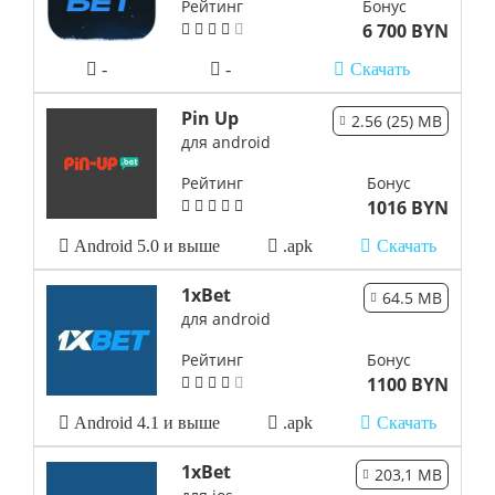
Рейтинг
Бонус
6 700 BYN
-
-
Скачать
Pin Up
2.56 (25) MB
для android
Рейтинг
Бонус
1016 BYN
Android 5.0 и выше
.apk
Скачать
1xBet
64.5 MB
для android
Рейтинг
Бонус
1100 BYN
Android 4.1 и выше
.apk
Скачать
1xBet
203,1 MB