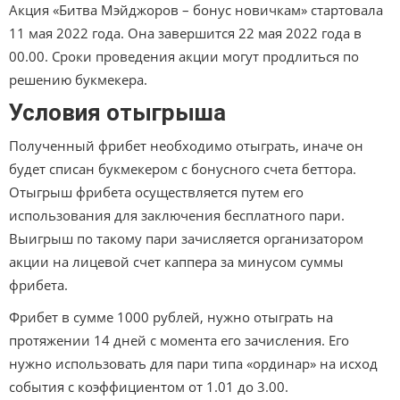
Акция «Битва Мэйджоров – бонус новичкам» стартовала
11 мая 2022 года. Она завершится 22 мая 2022 года в
00.00. Сроки проведения акции могут продлиться по
решению букмекера.
Условия отыгрыша
Полученный фрибет необходимо отыграть, иначе он
будет списан букмекером с бонусного счета беттора.
Отыгрыш фрибета осуществляется путем его
использования для заключения бесплатного пари.
Выигрыш по такому пари зачисляется организатором
акции на лицевой счет каппера за минусом суммы
фрибета.
Фрибет в сумме 1000 рублей, нужно отыграть на
протяжении 14 дней с момента его зачисления. Его
нужно использовать для пари типа «ординар» на исход
события с коэффициентом от 1.01 до 3.00.