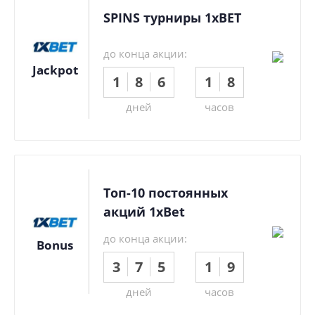
SPINS турниры 1xBET
до конца акции:
Jackpot
1
8
6
1
8
дней
часов
Топ-10 постоянных
акций 1xBet
до конца акции:
Bonus
3
7
5
1
9
дней
часов