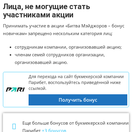
Лица, не могущие стать
участниками акции
Принимать участие в акции «Битва Мэйджоров – бонус
новичкам» запрещено нескольким категория лиц:
сотрудникам компании, организовавшей акцию;
членам семей сотрудников организации,
организовавшей акцию.
Для перехода на сайт букмекерской компании
Парибет, воспользуйтесь приведённой ниже
ссылкой.
Получить бонус
Еще больше бонусов от букмекерской компании
Парибет
+3 бонусов