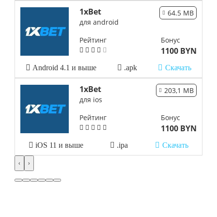
1xBet
64.5 MB
для android
Рейтинг
Бонус
1100 BYN
Android 4.1 и выше
.apk
Скачать
1xBet
203,1 MB
для ios
Рейтинг
Бонус
1100 BYN
iOS 11 и выше
.ipa
Скачать
‹
›