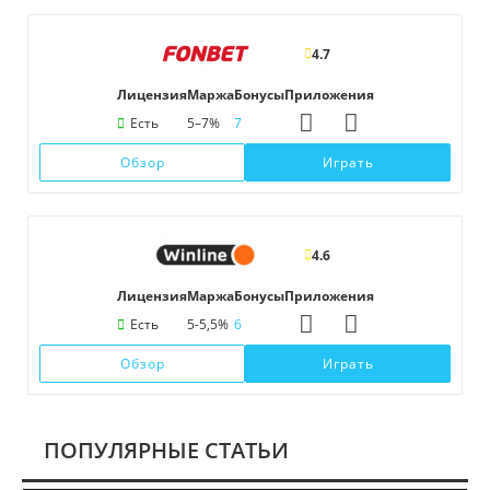
4.7
Лицензия
Маржа
Бонусы
Приложения
Есть
5–7%
7
Обзор
Играть
4.6
Лицензия
Маржа
Бонусы
Приложения
Есть
5-5,5%
6
Обзор
Играть
ПОПУЛЯРНЫЕ СТАТЬИ