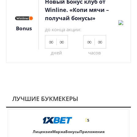
Новый Бонус клуб от
Winline. «Копи мячи –
получай бонусы»
Bonus
до конца акции:
∞
∞
∞
∞
дней
часов
ЛУЧШИЕ БУКМЕКЕРЫ
5
Лицензия
Маржа
Бонусы
Приложения