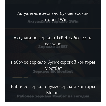
Актуальное зеркало букмекерской
конторы 1Win
Актуальное зеркало 1xBet рабочее на
сегодня
Рабочее зеркало букмекерской конторы
Мостбет
Рабочее зеркало букмекерской конторы
Melbet