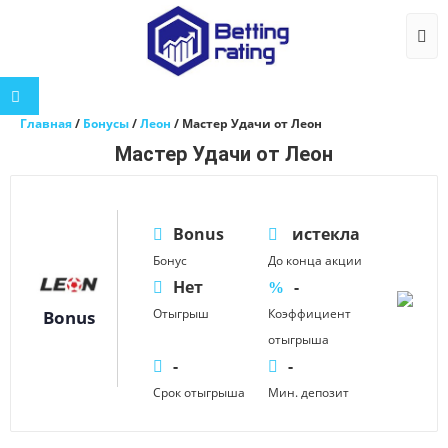
Togg
Главная
/
Бонусы
/
Леон
/
Мастер Удачи от Леон
Мастер Удачи от Леон
Bonus
истекла
Бонус
До конца акции
Нет
-
Отыгрыш
Коэффициент
Bonus
отыгрыша
-
-
Срок отыгрыша
Мин. депозит