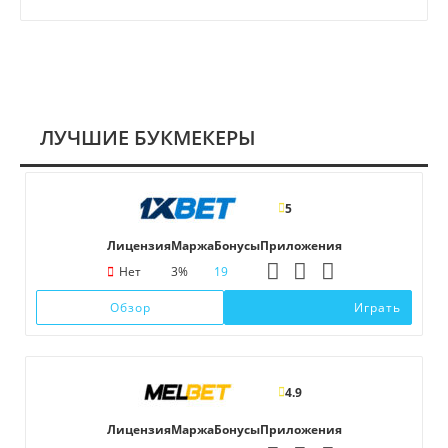
ЛУЧШИЕ БУКМЕКЕРЫ
5
Лицензия
Маржа
Бонусы
Приложения
Нет
3%
19
Обзор
Играть
4.9
Лицензия
Маржа
Бонусы
Приложения