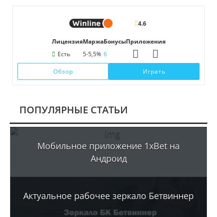
4.6
Лицензия
Маржа
Бонусы
Приложения
Есть
5-5,5%
6
Обзор
Играть
ПОПУЛЯРНЫЕ СТАТЬИ
Мобильное приложение 1xBet на
Андроид
Актуальное рабочее зеркало Бетвиннер