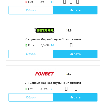
Нет
3%
11
Обзор
Играть
4.9
Лицензия
Маржа
Бонусы
Приложения
Есть
5,5-6%
14
Обзор
Играть
4.7
Лицензия
Маржа
Бонусы
Приложения
Есть
5–7%
7
Обзор
Играть