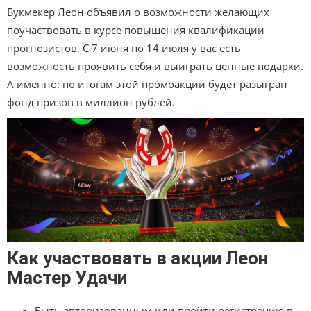
Букмекер Леон объявил о возможности желающих
поучаствовать в курсе повышения квалификации
прогнозистов. С 7 июня по 14 июля у вас есть
возможность проявить себя и выиграть ценные подарки.
А именно: по итогам этой промоакции будет разыгран
фонд призов в миллион рублей.
Как участвовать в акции Леон
Мастер Удачи
Быть авторизованным или пройти регистрацию в