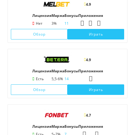
4.9
Лицензия
Маржа
Бонусы
Приложения
Нет
3%
11
Обзор
Играть
4.9
Лицензия
Маржа
Бонусы
Приложения
Есть
5,5-6%
14
Обзор
Играть
4.7
Лицензия
Маржа
Бонусы
Приложения
Есть
5–7%
7