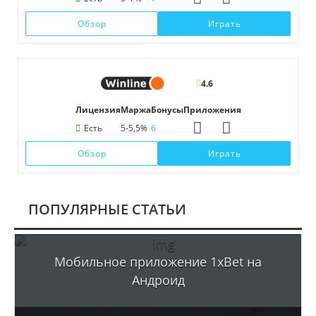
Обзор
Играть
4.6
Лицензия
Маржа
Бонусы
Приложения
Есть
5-5,5%
6
Обзор
Играть
ПОПУЛЯРНЫЕ СТАТЬИ
Мобильное приложение 1xBet на
Андроид