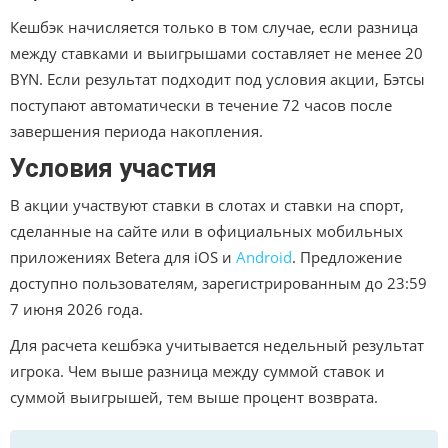
Кешбэк начисляется только в том случае, если разница
между ставками и выигрышами составляет не менее 20
BYN. Если результат подходит под условия акции, Бэтсы
поступают автоматически в течение 72 часов после
завершения периода накопления.
Условия участия
В акции участвуют ставки в слотах и ставки на спорт,
сделанные на сайте или в официальных мобильных
приложениях Betera для iOS и
Android
. Предложение
доступно пользователям, зарегистрированным до 23:59
7 июня 2026 года.
Для расчета кешбэка учитывается недельный результат
игрока. Чем выше разница между суммой ставок и
суммой выигрышей, тем выше процент возврата.