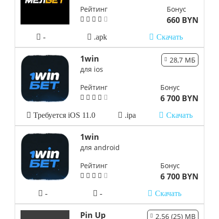
Рейтинг
Бонус
660 BYN
-
.apk
Скачать
1win
28,7 МБ
для ios
Рейтинг
Бонус
6 700 BYN
Требуется iOS 11.0
.ipa
Скачать
1win
для android
Рейтинг
Бонус
6 700 BYN
-
-
Скачать
Pin Up
2.56 (25) MB