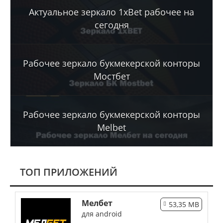
Актуальное зеркало 1xBet рабочее на
сегодня
Рабочее зеркало букмекерской конторы
Мостбет
Рабочее зеркало букмекерской конторы
Melbet
TОП ПРИЛОЖЕНИЙ
Мелбет
53,35 MB
для android