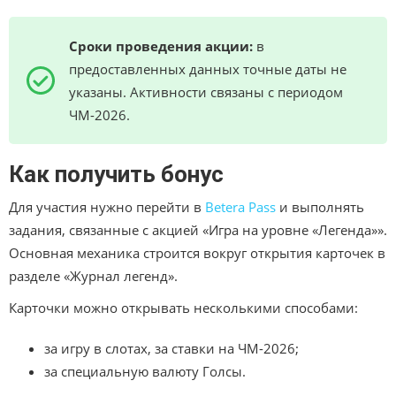
Сроки проведения акции:
в
предоставленных данных точные даты не
указаны. Активности связаны с периодом
ЧМ-2026.
Как получить бонус
Для участия нужно перейти в
Betera Pass
и выполнять
задания, связанные с акцией «Игра на уровне «Легенда»».
Основная механика строится вокруг открытия карточек в
разделе «Журнал легенд».
Карточки можно открывать несколькими способами:
за игру в слотах, за ставки на ЧМ-2026;
за специальную валюту Голсы.