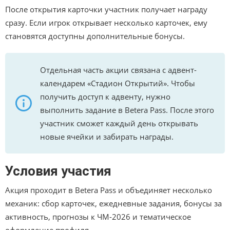
После открытия карточки участник получает награду
сразу. Если игрок открывает несколько карточек, ему
становятся доступны дополнительные бонусы.
Отдельная часть акции связана с адвент-
календарем «Стадион Открытий». Чтобы
получить доступ к адвенту, нужно
выполнить задание в Betera Pass. После этого
участник сможет каждый день открывать
новые ячейки и забирать награды.
Условия участия
Акция проходит в Betera Pass и объединяет несколько
механик: сбор карточек, ежедневные задания, бонусы за
активность, прогнозы к ЧМ-2026 и тематическое
оформление профиля.