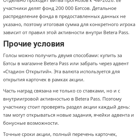
участники делят фонд 200 000 Бэтсов. Детальное
распределение фонда в предоставленных данных не
указано, поэтому итоговая сумма для конкретного игрока
зависит от правил этой активности внутри Betera Pass.
Прочие условия
Голсы можно получить двумя способами: купить за
Бэтсы в магазине Betera Pass или забрать через адвент
«Стадион Открытий». Эта валюта используется для
открытия карточек в рамках акции.
Часть наград связана не только со ставками, но и с
внутриигровой активностью в Betera Pass. Поэтому
участнику стоит проверять раздел акции каждый день:
там могут открываться новые задания, ячейки адвента и
бонусные возможности.
Точные сроки акции, полный перечень карточек,