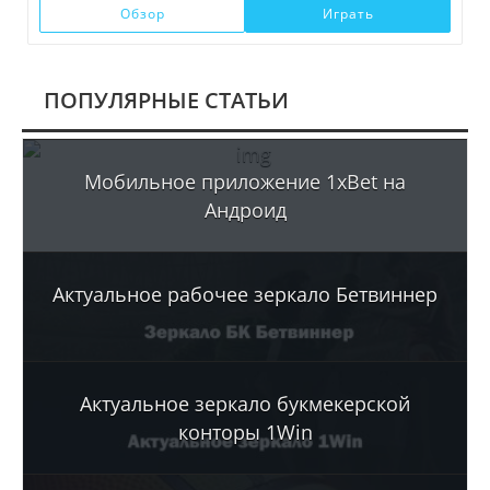
Обзор
Играть
ПОПУЛЯРНЫЕ СТАТЬИ
Мобильное приложение 1xBet на
Андроид
Актуальное рабочее зеркало Бетвиннер
Актуальное зеркало букмекерской
конторы 1Win