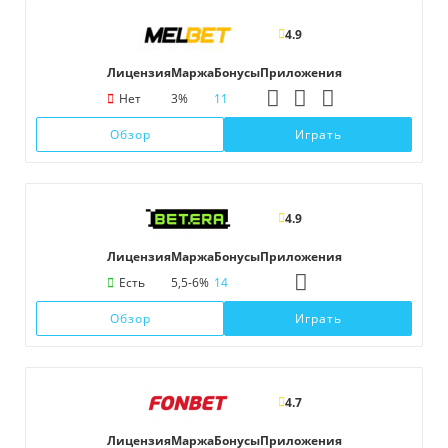
4.9
Лицензия
Маржа
Бонусы
Приложения
Нет
3%
11
Обзор
Играть
4.9
Лицензия
Маржа
Бонусы
Приложения
Есть
5,5-6%
14
Обзор
Играть
4.7
Лицензия
Маржа
Бонусы
Приложения