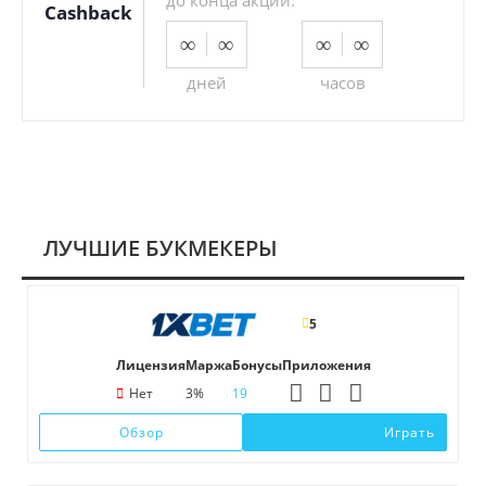
Cashback
∞
∞
∞
∞
дней
часов
ЛУЧШИЕ БУКМЕКЕРЫ
5
Лицензия
Маржа
Бонусы
Приложения
Нет
3%
19
Обзор
Играть