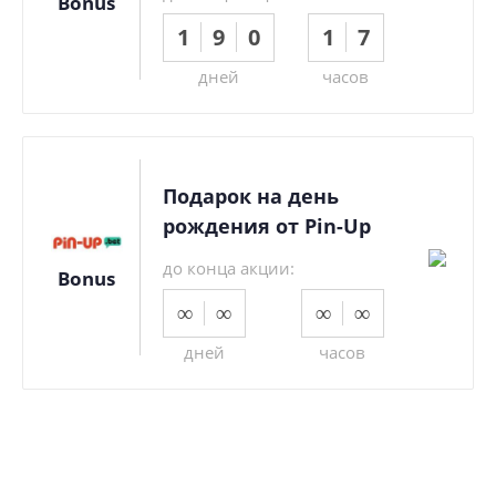
Bonus
1
9
0
1
7
дней
часов
Подарок на день
рождения от Pin-Up
до конца акции:
Bonus
∞
∞
∞
∞
дней
часов