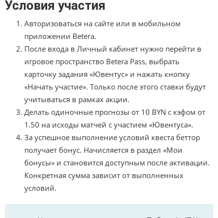
Условия участия
Авторизоваться на сайте или в мобильном
приложении Betera.
После входа в Личный кабинет нужно перейти в
игровое пространство Betera Pass, выбрать
карточку задания «Ювентус» и нажать кнопку
«Начать участие». Только после этого ставки будут
учитываться в рамках акции.
Делать одиночные прогнозы от 10 BYN с кэфом от
1.50 на исходы матчей с участием «Ювентуса».
За успешное выполнение условий квеста беттор
получает бонус. Начисляется в раздел «Мои
бонусы» и становится доступным после активации.
Конкретная сумма зависит от выполненных
условий.