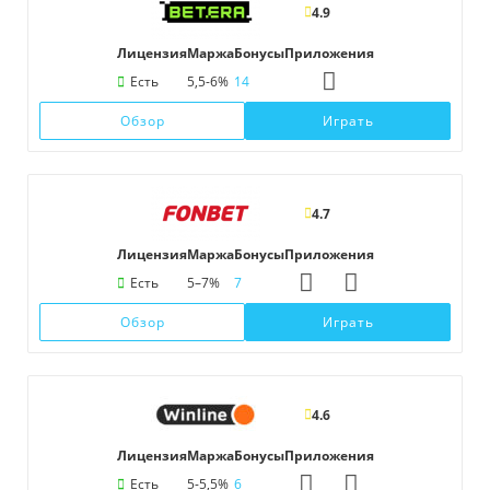
4.9
Лицензия
Маржа
Бонусы
Приложения
Есть
5,5-6%
14
Обзор
Играть
4.7
Лицензия
Маржа
Бонусы
Приложения
Есть
5–7%
7
Обзор
Играть
4.6
Лицензия
Маржа
Бонусы
Приложения
Есть
5-5,5%
6