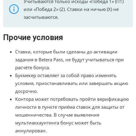
Учитываются только исходы «Победа 1» (П1)
или «Победа 2» (2). Ставки на ничью (Х) не
засчитываются.
Прочие условия
Ставки, которые были сделаны до активации
задания в Betera Pass, не будут учитываться при
расчёте бонуса.
Букмекер оставляет за собой право изменять
условия, приостанавливать или завершать акцию
досрочно.
Контора может потребовать пройти верификацию
личности в пункте приёма ставок для защиты от
мошенничества. В случае выявления
мультиаккаунтинга бонус может быть
аннулирован.