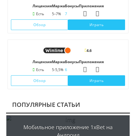
Лицензия
Маржа
Бонусы
Приложения
Есть
5–7%
7
Обзор
Играть
4.6
Лицензия
Маржа
Бонусы
Приложения
Есть
5-5,5%
6
Обзор
Играть
ПОПУЛЯРНЫЕ СТАТЬИ
Мобильное приложение 1xBet на
Андроид