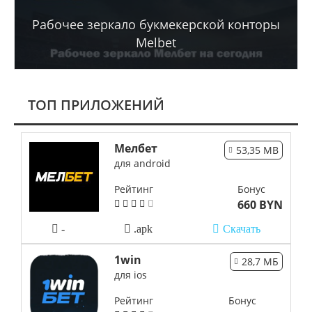
Рабочее зеркало букмекерской конторы
Melbet
TОП ПРИЛОЖЕНИЙ
Мелбет
53,35 MB
для android
Рейтинг
Бонус
660 BYN
-
.apk
Скачать
1win
28,7 МБ
для ios
Рейтинг
Бонус