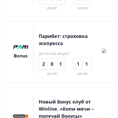
дней
часов
Парибет: страховка
эскпресса
до конца акции:
Bonus
2
8
1
1
1
дней
часов
Новый Бонус клуб от
Winline. «Копи мячи –
получай бонусы»