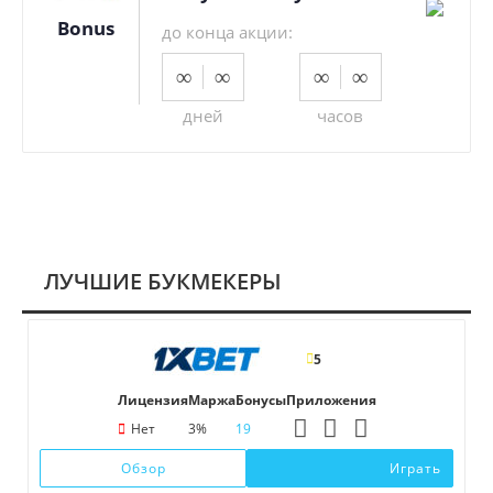
Bonus
до конца акции:
∞
∞
∞
∞
дней
часов
ЛУЧШИЕ БУКМЕКЕРЫ
5
Лицензия
Маржа
Бонусы
Приложения
Нет
3%
19
Обзор
Играть