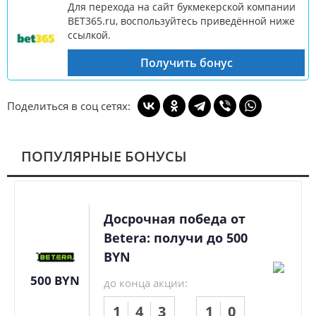
Для перехода на сайт букмекерской компании
BET365.ru, воспользуйтесь приведённой ниже
ссылкой.
Получить бонус
Поделиться в соц сетях:
ПОПУЛЯРНЫЕ БОНУСЫ
Досрочная победа от
Betera: получи до 500
BYN
500 BYN
до конца акции:
1
4
3
1
0