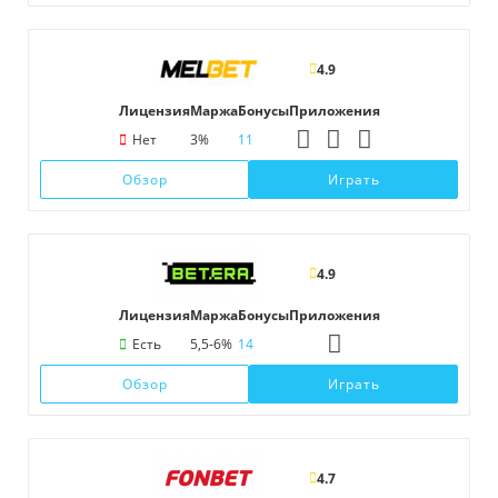
4.9
Лицензия
Маржа
Бонусы
Приложения
Нет
3%
11
Обзор
Играть
4.9
Лицензия
Маржа
Бонусы
Приложения
Есть
5,5-6%
14
Обзор
Играть
4.7