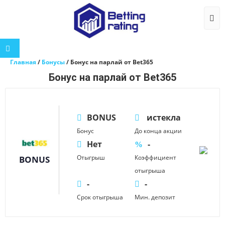
Togg
Главная
/
Бонусы
/
Бонус на парлай от Bet365
Бонус на парлай от Bet365
BONUS
истекла
Бонус
До конца акции
Нет
-
Отыгрыш
Коэффициент
BONUS
отыгрыша
-
-
Срок отыгрыша
Мин. депозит