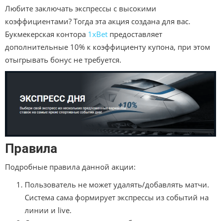
Любите заключать экспрессы с высокими
коэффициентами? Тогда эта акция создана для вас.
Букмекерская контора
1xBet
предоставляет
дополнительные 10% к коэффициенту купона, при этом
отыгрывать бонус не требуется.
Правила
Подробные правила данной акции:
Пользователь не может удалять/добавлять матчи.
Система сама формирует экспрессы из событий на
линии и live.