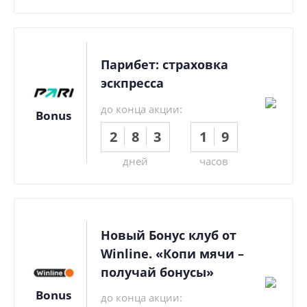
Парибет: страховка
эскпресса
до конца акции:
Bonus
2
8
3
1
9
дней
часов
Новый Бонус клуб от
Winline. «Копи мячи –
получай бонусы»
Bonus
до конца акции: