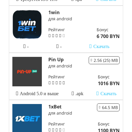
1win
для android
Рейтинг
Бонус
6 700 BYN
-
-
Скачать
Pin Up
2.56 (25) MB
для android
Рейтинг
Бонус
1016 BYN
Android 5.0 и выше
.apk
Скачать
1xBet
64.5 MB
для android
Рейтинг
Бонус
1100 BYN