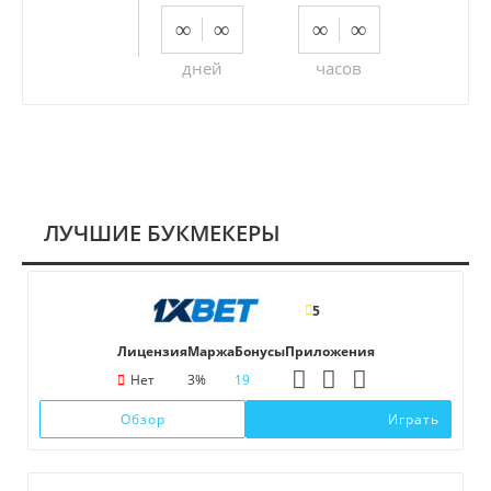
∞
∞
∞
∞
дней
часов
ЛУЧШИЕ БУКМЕКЕРЫ
5
Лицензия
Маржа
Бонусы
Приложения
Нет
3%
19
Обзор
Играть