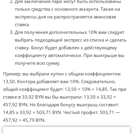
Для заключения пари могут быть использованы
только средства с основного аккаунта. Также на
экспрессы дня не распространяется авансовая
ставка.
Для получения дополнительных 10% вам следует
выбрать подходящий экспресс из списка и сделать
ставку. Бонус будет добавлен к действующему
коэффициенту автоматически. При выигрыше вы
получите всю сумму.
Пример: вы выбрали купон с общим коэффициентом
13,50. Контора добавляет вам 10%. Следовательно,
общий коэффициент будет: 13,50 + 10% = 14,85. Так при
ставке в 33,92 BYN вы бы выиграли: 13,50 х 33,92 =
457,92 BYN. Но благодаря бонусу выигрыш составит:
14,85 х 33,92 = 503,71 BYN. Чистый профит: 503,71 —
457,92 = 45,79 BYN.