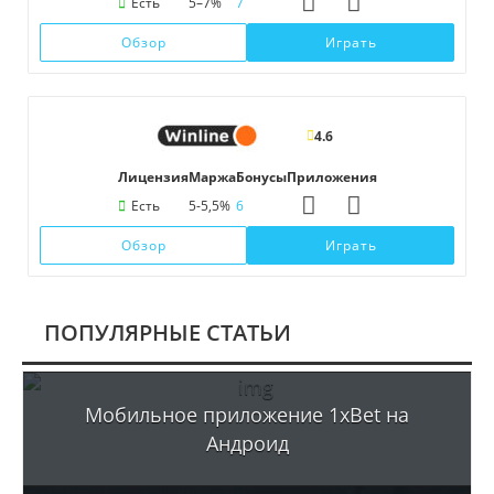
Есть
5–7%
7
Обзор
Играть
4.6
Лицензия
Маржа
Бонусы
Приложения
Есть
5-5,5%
6
Обзор
Играть
ПОПУЛЯРНЫЕ СТАТЬИ
Мобильное приложение 1xBet на
Андроид