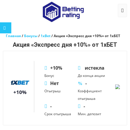
Togg
Главная
/
Бонусы
/
1xBet
/
Акция «Экспресс дня +10%» от 1хБЕТ
Акция «Экспресс дня +10%» от 1хБЕТ
+10%
истекла
Бонус
До конца акции
Нет
-
Отыгрыш
Коэффициент
+10%
отыгрыша
-
-
Срок отыгрыша
Мин. депозит