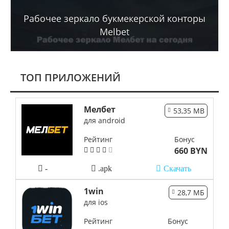
Рабочее зеркало букмекерской конторы
Melbet
TОП ПРИЛОЖЕНИЙ
Мелбет
53,35 MB
для android
Рейтинг
Бонус
660 BYN
-
.apk
Скачать
1win
28,7 МБ
для ios
Рейтинг
Бонус