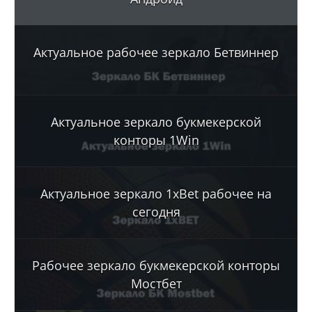
Актуальное рабочее зеркало Бетвиннер
Актуальное зеркало букмекерской
конторы 1Win
Актуальное зеркало 1xBet рабочее на
сегодня
Рабочее зеркало букмекерской конторы
Мостбет