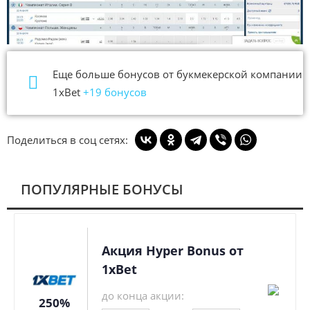
Еще больше бонусов от букмекерской компании
1xBet
+19 бонусов
Поделиться в соц сетях:
ПОПУЛЯРНЫЕ БОНУСЫ
Акция Hyper Bonus от
1xBet
до конца акции:
250%