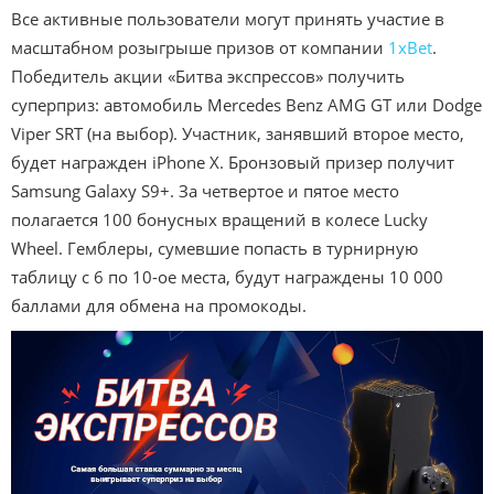
Все активные пользователи могут принять участие в
масштабном розыгрыше призов от компании
1xBet
.
Победитель акции «Битва экспрессов» получить
суперприз: автомобиль Mercedes Benz AMG GT или Dodge
Viper SRT (на выбор). Участник, занявший второе место,
будет награжден iPhone X. Бронзовый призер получит
Samsung Galaxy S9+. За четвертое и пятое место
полагается 100 бонусных вращений в колесе Lucky
Wheel. Гемблеры, сумевшие попасть в турнирную
таблицу с 6 по 10-ое места, будут награждены 10 000
баллами для обмена на промокоды.