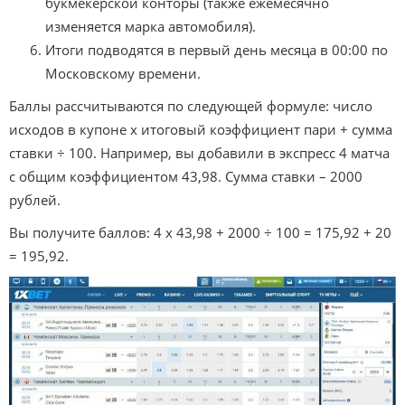
букмекерской конторы (также ежемесячно
изменяется марка автомобиля).
Итоги подводятся в первый день месяца в 00:00 по
Московскому времени.
Баллы рассчитываются по следующей формуле: число
исходов в купоне х итоговый коэффициент пари + сумма
ставки ÷ 100. Например, вы добавили в экспресс 4 матча
с общим коэффициентом 43,98. Сумма ставки – 2000
рублей.
Вы получите баллов: 4 х 43,98 + 2000 ÷ 100 = 175,92 + 20
= 195,92.