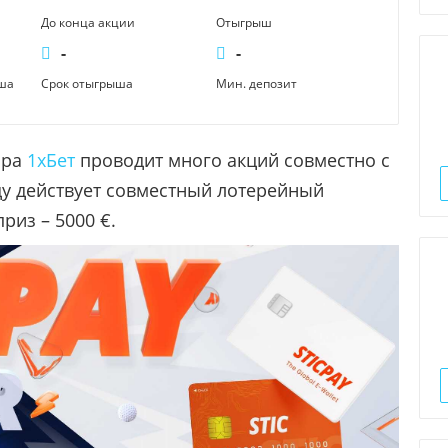
До конца акции
Отыгрыш
-
-
ша
Срок отыгрыша
Мин. депозит
ора
1хБет
проводит много акций совместно с
ду действует совместный лотерейный
риз – 5000 €.