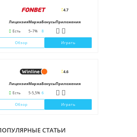
4.7
Лицензия
Маржа
Бонусы
Приложения
Есть
5–7%
8
Обзор
Играть
4.6
Лицензия
Маржа
Бонусы
Приложения
Есть
5-5,5%
6
Обзор
Играть
ПОПУЛЯРНЫЕ СТАТЬИ