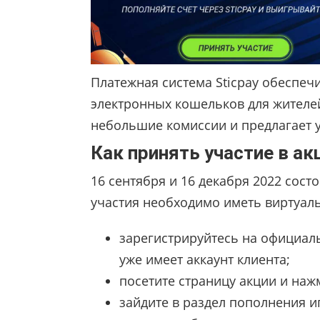
Платежная система Sticpay обеспеч
электронных кошельков для жителей
небольшие комиссии и предлагает 
Как принять участие в ак
16 сентября и 16 декабря 2022 сост
участия необходимо иметь виртуаль
зарегистрируйтесь на официаль
уже имеет аккаунт клиента;
посетите страницу акции и наж
зайдите в раздел пополнения иг