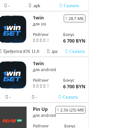
-
.apk
Скачать
1win
28,7 МБ
для ios
Рейтинг
Бонус
6 700 BYN
Требуется iOS 11.0
.ipa
Скачать
1win
для android
Рейтинг
Бонус
6 700 BYN
-
-
Скачать
Pin Up
2.56 (25) MB
для android
Рейтинг
Бонус