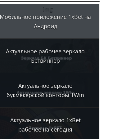
Мобильное приложение 1xBet на
Андроид
Актуальное рабочее зеркало
Бетвиннер
Актуальное зеркало
букмекерской конторы 1Win
Актуальное зеркало 1xBet
рабочее на сегодня