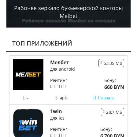
Рабочее зеркало букмекерской конторы
Melbet
TОП ПРИЛОЖЕНИЙ
Мелбет
53,35 MB
для android
Рейтинг
Бонус
660 BYN
-
.apk
Скачать
1win
28,7 МБ
для ios
Рейтинг
Бонус
6 700 BYN