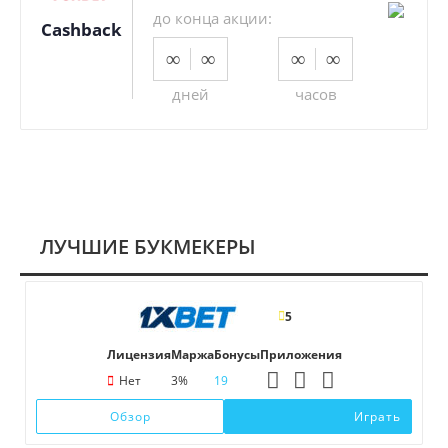
до конца акции:
Cashback
∞
∞
∞
∞
дней
часов
ЛУЧШИЕ БУКМЕКЕРЫ
5
Лицензия
Маржа
Бонусы
Приложения
Нет
3%
19
Обзор
Играть