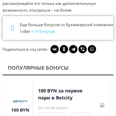
рассматривайте это только как дополнительную
возможность отыграться – не более.
Еще больше бонусов от букмекерской компании
1xBet
+19 бонусов
Поделиться в соц сетях:
ПОПУЛЯРНЫЕ БОНУСЫ
100 BYN за первое
пари в Betcity
до конца акции:
100 BYN