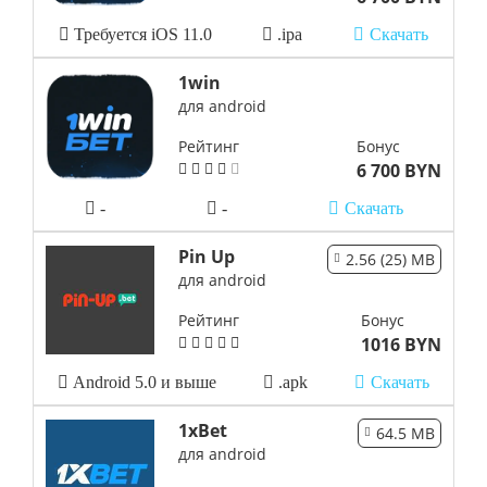
Требуется iOS 11.0
.ipa
Скачать
1win
для android
Рейтинг
Бонус
6 700 BYN
-
-
Скачать
Pin Up
2.56 (25) MB
для android
Рейтинг
Бонус
1016 BYN
Android 5.0 и выше
.apk
Скачать
1xBet
64.5 MB
для android