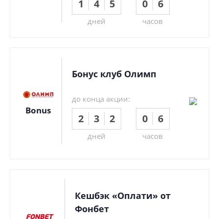
1
4
5
0
6
дней
часов
Бонус клуб Олимп
до конца акции:
Bonus
2
3
2
0
6
дней
часов
Кешбэк «Оплати» от
Фонбет