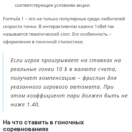
соответствующие условиям акции.
Formula 1 – это не только популярные среди любителей
скорости гонки. В интерактивном казино 1xBet так
называется тематический слот. Его особенность –
оформление в гоночной стилистике.
Если игрок проигрывает на ставках на
реальные гонки 10 $ в валюте счета,
получает компенсацию – фриспин для
указанного игрового автомата. При
этом коэффициент пари должен быть не
ниже 1.40.
На что ставить в гоночных
соревнованиях