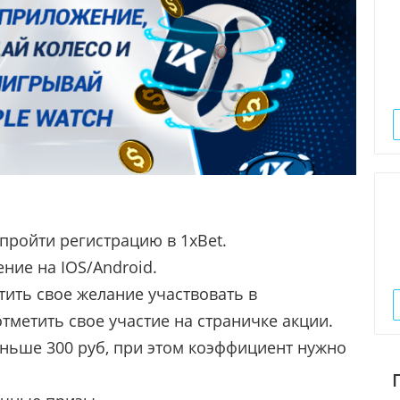
пройти регистрацию в 1xBet.
ние на IOS/Android.
тить свое желание участвовать в
тметить свое участие на страничке акции.
еньше 300 руб, при этом коэффициент нужно