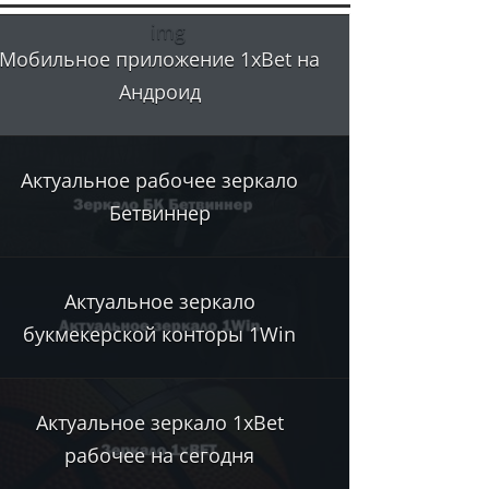
Мобильное приложение 1xBet на
Андроид
Актуальное рабочее зеркало
Бетвиннер
Актуальное зеркало
букмекерской конторы 1Win
Актуальное зеркало 1xBet
рабочее на сегодня