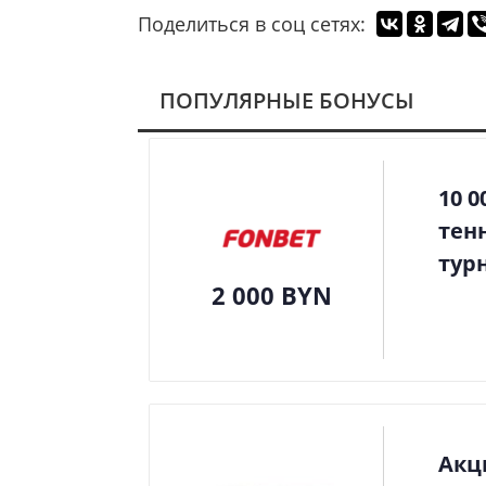
Поделиться в соц сетях:
ПОПУЛЯРНЫЕ БОНУСЫ
10 0
тен
тур
2 000 BYN
Акц