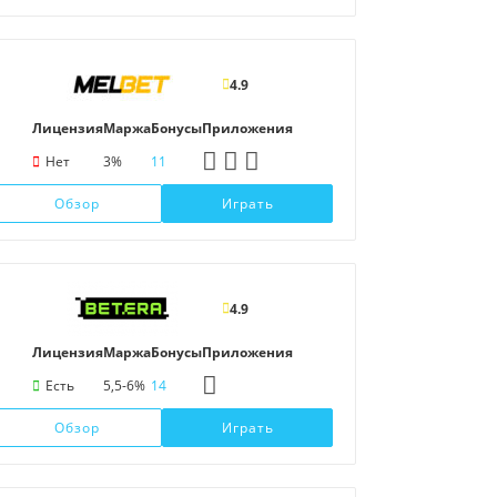
4.9
Лицензия
Маржа
Бонусы
Приложения
Нет
3%
11
Обзор
Играть
4.9
Лицензия
Маржа
Бонусы
Приложения
Есть
5,5-6%
14
Обзор
Играть