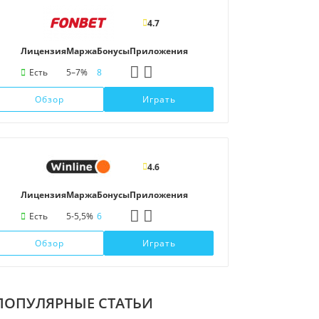
4.7
Лицензия
Маржа
Бонусы
Приложения
Есть
5–7%
8
Обзор
Играть
4.6
Лицензия
Маржа
Бонусы
Приложения
Есть
5-5,5%
6
Обзор
Играть
ПОПУЛЯРНЫЕ СТАТЬИ