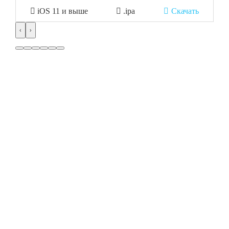
iOS 11 и выше
.ipa
Скачать
‹
›