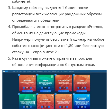
кабинете).
Каждому геймеру выдается 1 билет, после
регистрации всех желающих рандомных образом
определяются победители.
Промобаллы можно потратить в разделе «Promo»,
обменяв их на действующие промокоды.
Например, получить бесплатный одинар на любое
событие с коэффициентом от 1,80 или бесплатную
ставку на 1 евро в игре 21.
Раз в сутки вы можете отправить запрос для
обновления информации по бонусным очкам.