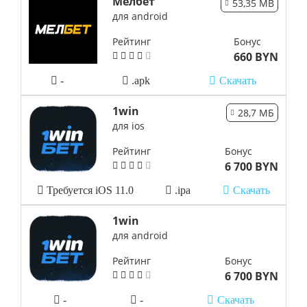
Мелбет
53,35 MB
для android
Рейтинг
Бонус
660 BYN
-
.apk
Скачать
1win
28,7 МБ
для ios
Рейтинг
Бонус
6 700 BYN
Требуется iOS 11.0
.ipa
Скачать
1win
для android
Рейтинг
Бонус
6 700 BYN
-
-
Скачать