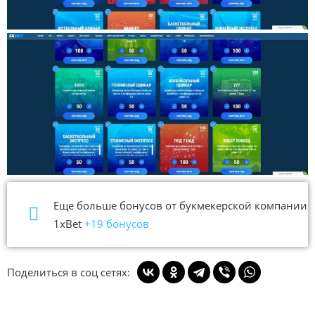
Еще больше бонусов от букмекерской компании
1xBet
+19 бонусов
Поделиться в соц сетях: