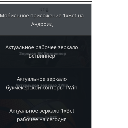
Мобильное приложение 1xBet на
Андроид
Актуальное рабочее зеркало
Бетвиннер
Актуальное зеркало
букмекерской конторы 1Win
Актуальное зеркало 1xBet
рабочее на сегодня