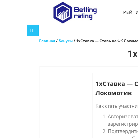
РЕЙТ
Главная
/
Бонусы
/
1xСтавка — Ставь на ФК Локом
1x
1xСтавка — С
Локомотив
Как стать участн
Авторизоват
зарегистрир
Подтвердить