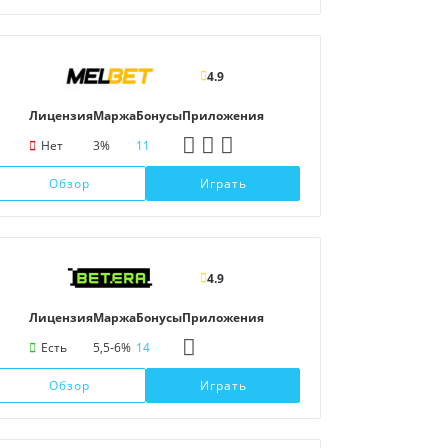
4.9
Лицензия
Маржа
Бонусы
Приложения
Нет
3%
11
Обзор
Играть
4.9
Лицензия
Маржа
Бонусы
Приложения
Есть
5,5-6%
14
Обзор
Играть