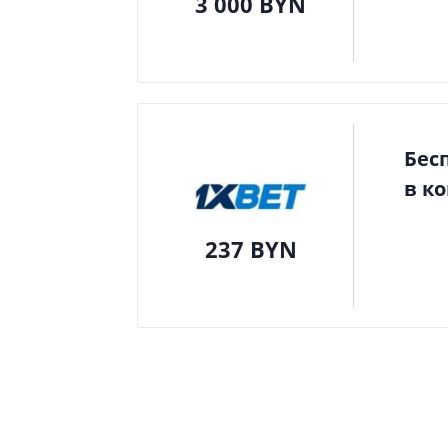
3 000 BYN
Бес
в к
237 BYN