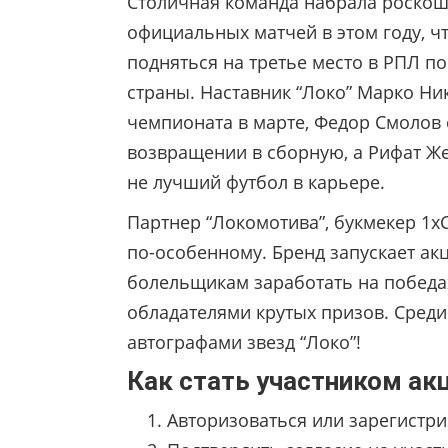
Столичная команда набрала роскош
официальных матчей в этом году, 
подняться на третье место в РПЛ по
страны. Наставник “Локо” Марко Н
чемпионата в марте, Федор Смолов 
возвращении в сборную, а Рифат Ж
не лучший футбол в карьере.
Партнер “Локомотива”, букмекер 1x
по-особенному. Бренд запускает ак
болельщикам заработать на победах
обладателями крутых призов. Среди 
автографами звезд “Локо”!
Как стать участником ак
Авторизоваться или зарегистри