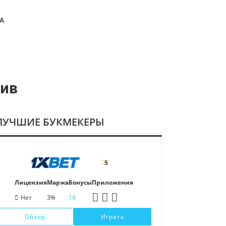
А
тив
ЛУЧШИЕ БУКМЕКЕРЫ
5
Лицензия
Маржа
Бонусы
Приложения
Нет
3%
19
Обзор
Играть