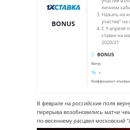
участие в б
личном каб
Нажать на к
участие” на
BONUS
С 9 апреля п
ставки на м
2020/21
BONUS
Бонус
-
Коэффициент отыгры
В феврале на российские поля верн
перерыва возобновились матчи чемп
по-весеннему расцвел московский “