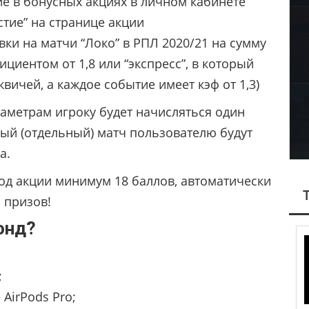
ие в бонусных акциях в личном кабинете
стие” на странице акции
авки на матчи “Локо” в РПЛ 2020/21 на сумму
ициентом от 1,8 или “экспресс”, в который
вичей, а каждое событие имеет кэф от 1,3)
аметрам игроку будет начисляться один
вый (отдельный) матч пользователю будут
а.
иод акции минимум 18 баллов, автоматически
 призов!
онд?
;
AirPods Pro;