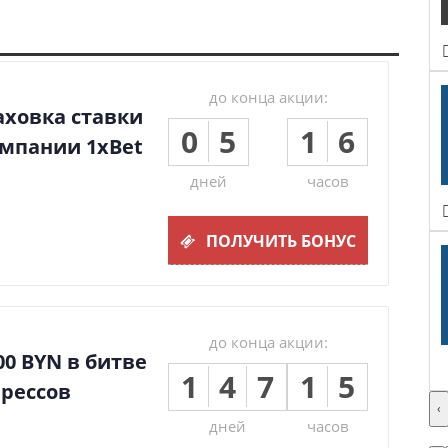
до конца акции:
аховка ставки
0
5
1
6
омпании 1xBet
дней
часов
ПОЛУЧИТЬ БОНУС
до конца акции:
00 BYN в битве
1
4
7
1
5
прессов
‹
дней
часов