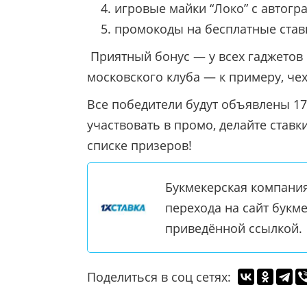
игровые майки “Локо” с автогр
промокоды на бесплатные став
Приятный бонус — у всех гаджетов
московского клуба — к примеру, че
Все победители будут объявлены 17
участвовать в промо, делайте ставк
списке призеров!
Букмекерская компания
перехода на сайт букм
приведённой ссылкой.
Поделиться в соц сетях: