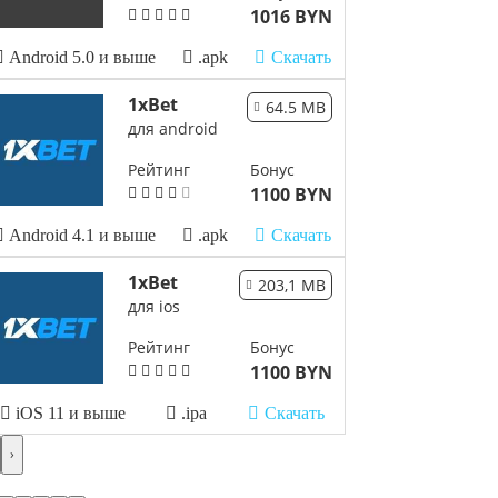
1016 BYN
Android 5.0 и выше
.apk
Скачать
1xBet
64.5 MB
для android
Рейтинг
Бонус
1100 BYN
Android 4.1 и выше
.apk
Скачать
1xBet
203,1 MB
для ios
Рейтинг
Бонус
1100 BYN
iOS 11 и выше
.ipa
Скачать
›