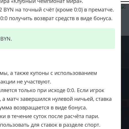
ира «Клубный чемпионат мира».
2 BYN на точный счёт (кроме 0:0) в прематче.
0:0 получить возврат средств в виде бонуса.
 BYN.
темы, а также купоны с использованием
 акции не участвуют.
яется только при исходе 0:0. Если игрок
1, а матч завершился нулевой ничьей, ставка
сумма возвращается в виде бонуса.
и в течение суток после расчёта пари.
ользовать для ставок в разделе спорт.