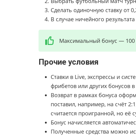
Выбрать футбольный матч турн
Сделать одиночную ставку от 0,
В случае ничейного результата 
Максимальный бонус — 100
Прочие условия
Ставки в Live, экспрессы и сис
фрибетов или других бонусов в
Возврат в рамках бонуса оформл
поставил, например, на счёт 2:
считается проигранной, но её 
Бонус начисляется автоматическ
Полученные средства можно исп