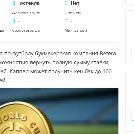
истекла
Нет
До конца акции
Отыгрыш
-
-
ша
Срок отыгрыша
Мин. депозит
 по футболу букмекерская компания Betera
можностью вернуть полную сумму ставки,
ей. Каппер может получить кешбэк до 100
ей.