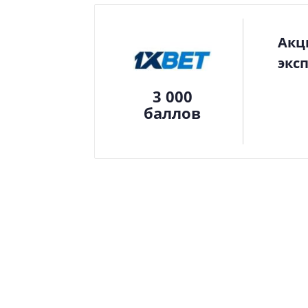
Акц
эксп
3 000
баллов