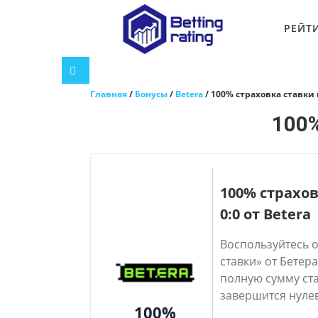
РЕЙТ
Главная
/
Бонусы
/
Betera
/
100% страховка ставки п
100%
100% страхов
0:0 от Betera
Воспользуйтесь 
ставки» от Бетер
полную сумму ста
завершится нуле
100%