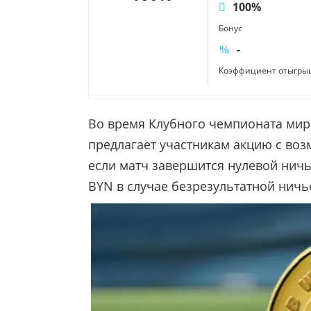
100%
Бонус
-
Коэффициент отыгры
Во время Клубного чемпионата мира
предлагает участникам акцию с воз
если матч завершится нулевой ничь
BYN в случае безрезультатной ничь