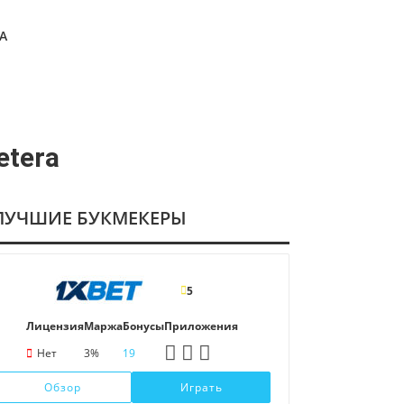
А
etera
ЛУЧШИЕ БУКМЕКЕРЫ
5
Лицензия
Маржа
Бонусы
Приложения
Нет
3%
19
Обзор
Играть