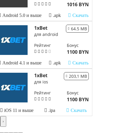
1016 BYN
Android 5.0 и выше
.apk
Скачать
1xBet
64.5 MB
для android
Рейтинг
Бонус
1100 BYN
Android 4.1 и выше
.apk
Скачать
1xBet
203,1 MB
для ios
Рейтинг
Бонус
1100 BYN
iOS 11 и выше
.ipa
Скачать
›