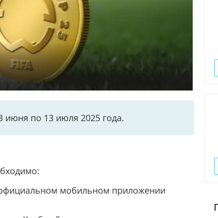
3 июня по 13 июля 2025 года.
обходимо:
в официальном мобильном приложении